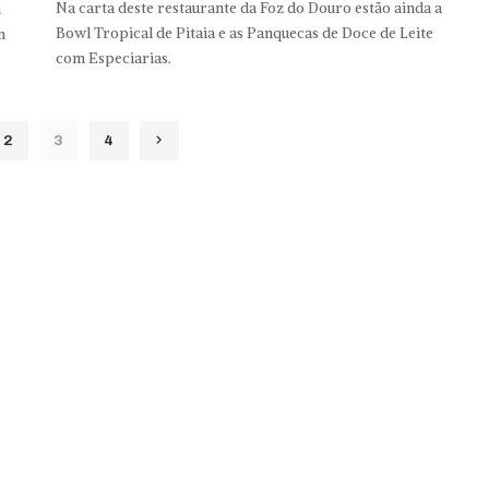
Na carta deste restaurante da Foz do Douro estão ainda a
m
Bowl Tropical de Pitaia e as Panquecas de Doce de Leite
m
com Especiarias.
2
3
4