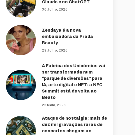
Claude e no ChatGPT
30 Julho, 2026
Zendaya é a nova
embaixadora da Prada
Beauty
29 Julho, 2026
A Fábrica dos Unicórnios vai
ser transformada num
“parque de diversões” para
IA, arte digital e NFT: a NFC
Summit está de volta ao
Beato
26 Maio, 2026
Ataque de nostalgia: mais de
dez mil gravações raras de
concertos chegam ao