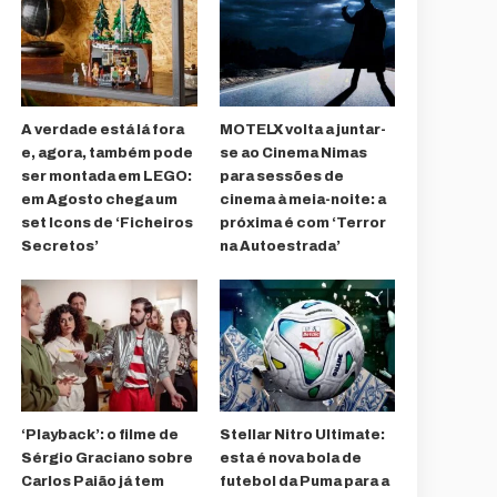
A verdade está lá fora
MOTELX volta a juntar-
e, agora, também pode
se ao Cinema Nimas
ser montada em LEGO:
para sessões de
em Agosto chega um
cinema à meia-noite: a
set Icons de ‘Ficheiros
próxima é com ‘Terror
Secretos’
na Autoestrada’
‘Playback’: o filme de
Stellar Nitro Ultimate:
Sérgio Graciano sobre
esta é nova bola de
Carlos Paião já tem
futebol da Puma para a