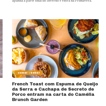
apanha a parte final do Inverno e entra na Primavera.
comer \ beber
French Toast com Espuma de Queijo
da Serra e Cachapa de Secreto de
Porco entram na carta do Camélia
Brunch Garden