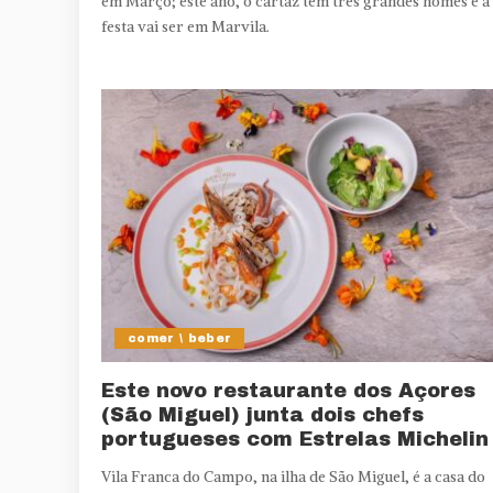
em Março; este ano, o cartaz tem três grandes nomes e a
festa vai ser em Marvila.
comer \ beber
Este novo restaurante dos Açores
(São Miguel) junta dois chefs
portugueses com Estrelas Michelin
Vila Franca do Campo, na ilha de São Miguel, é a casa do