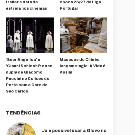
trailer e data de
época 26/27 da Liga
estreia nos cinemas
Portugal
‘Suor Angelica’ e
Macacos do Chinês
‘Gianni Schicchi’: dose
lançam single ‘A Vida é
dupla de Giacomo
Assim’
Puccini no Coliseu do
Porto com o Coro do
São Carlos
TENDÊNCIAS
Já é possível usar a Glovo no