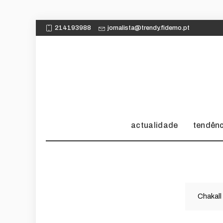
214193988
jornalista@trendy.fidemo.pt
actualidade
tendên