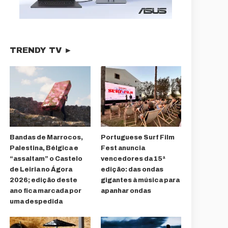
TRENDY TV ►
Bandas de Marrocos,
Portuguese Surf Film
Palestina, Bélgica e
Fest anuncia
“assaltam” o Castelo
vencedores da 15ª
de Leiria no Ágora
edição: das ondas
2026; edição deste
gigantes à música para
ano fica marcada por
apanhar ondas
uma despedida