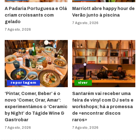
A Padaria Portuguesa e Olá
Marriott abre happy hour de
criam croissants com
Verão junto à piscina
gelado
7 Agosto, 2026
7 Agosto, 2026
reportagem
viver
‘Pintar, Comer, Beber’ é o
Santarém vai receber uma
novo ‘Comer, Orar, Amar’:
feira de vinyl com DJ sets e
experimentámos o ‘Ceramic
workshops; há a promessa
by Night’ do Tágide Wine &
de «encontrar discos
Gastrobar
raros»
7 Agosto, 2026
7 Agosto, 2026