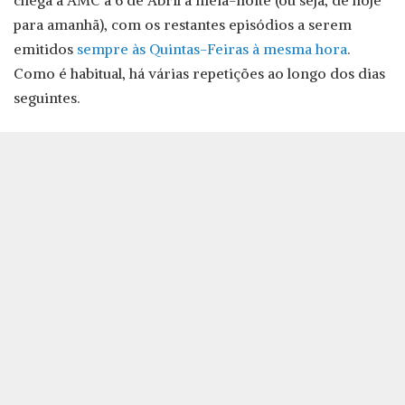
chega à AMC a 6 de Abril à meia-noite (ou seja, de hoje
para amanhã), com os restantes episódios a serem
emitidos
sempre às Quintas-Feiras à mesma hora
.
Como é habitual, há várias repetições ao longo dos dias
seguintes.