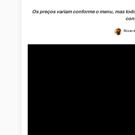
Os preços variam conforme o menu, mas todos 
cont
Ricar
Poste
by