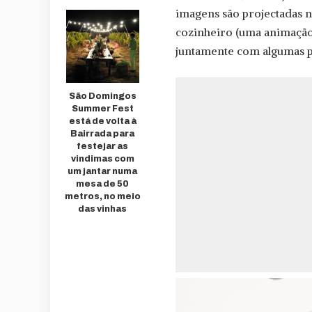
imagens são projectadas n
cozinheiro (uma animação
juntamente com algumas p
São Domingos
Summer Fest
está de volta à
Bairrada para
festejar as
vindimas com
um jantar numa
mesa de 50
metros, no meio
das vinhas