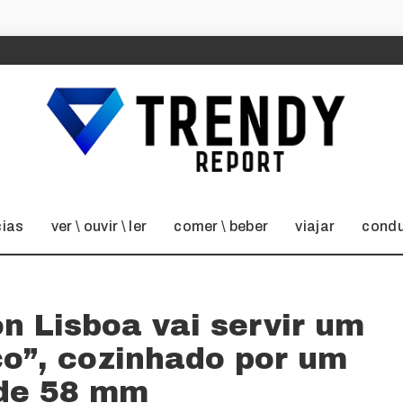
cias
ver \ ouvir \ ler
comer \ beber
viajar
condu
on Lisboa vai servir um
co”, cozinhado por um
de 58 mm