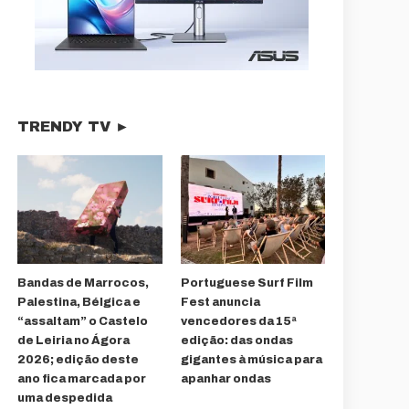
TRENDY TV ►
Bandas de Marrocos,
Portuguese Surf Film
Palestina, Bélgica e
Fest anuncia
“assaltam” o Castelo
vencedores da 15ª
de Leiria no Ágora
edição: das ondas
2026; edição deste
gigantes à música para
ano fica marcada por
apanhar ondas
uma despedida