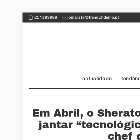
214193988
jornalista@trendy.fidemo.pt
actualidade
tendên
Em Abril, o Sherat
jantar “tecnológi
chef 