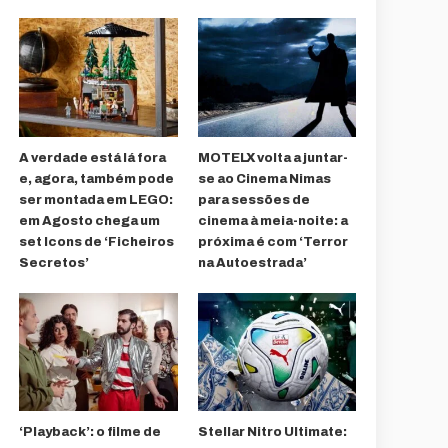
A verdade está lá fora
MOTELX volta a juntar-
e, agora, também pode
se ao Cinema Nimas
ser montada em LEGO:
para sessões de
em Agosto chega um
cinema à meia-noite: a
set Icons de ‘Ficheiros
próxima é com ‘Terror
Secretos’
na Autoestrada’
‘Playback’: o filme de
Stellar Nitro Ultimate: