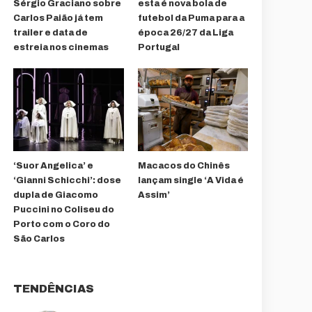
Sérgio Graciano sobre
esta é nova bola de
Carlos Paião já tem
futebol da Puma para a
trailer e data de
época 26/27 da Liga
estreia nos cinemas
Portugal
‘Suor Angelica’ e
Macacos do Chinês
‘Gianni Schicchi’: dose
lançam single ‘A Vida é
dupla de Giacomo
Assim’
Puccini no Coliseu do
Porto com o Coro do
São Carlos
TENDÊNCIAS