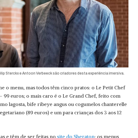
lip Sterckx e Antoon Verbeeck são criadores desta experiência imersiva.
 o menu, mas todos têm cinco pratos: o Le Petit Chef
– 99 euros; o mais caro é o Le Grand Chef, feito com
o lagosta, bife ribeye angus ou cogumelos chanterelle
egetariano (89 euros) e um para crianças dos 3 aos 12
as e têm de ser feitas no
site do Sheraton
; os menus