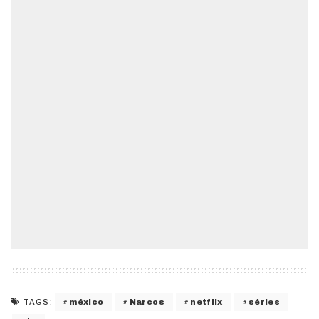
méxico
Narcos
netflix
séries
TAGS: