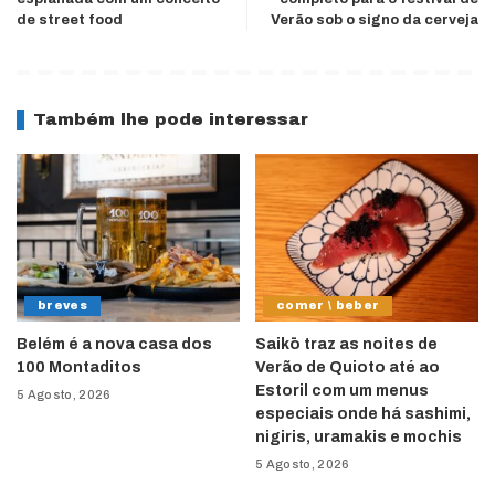
de street food
Verão sob o signo da cerveja
Também lhe pode interessar
breves
comer \ beber
Belém é a nova casa dos
Saikō traz as noites de
100 Montaditos
Verão de Quioto até ao
Estoril com um menus
5 Agosto, 2026
especiais onde há sashimi,
nigiris, uramakis e mochis
5 Agosto, 2026