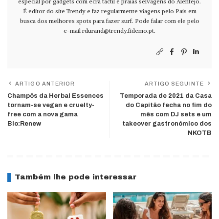
especial por gadgets com ecrã táctil e praias selvagens do Alentejo.
É editor do site Trendy e faz regularmente viagens pelo País em
busca dos melhores spots para fazer surf. Pode falar com ele pelo
e-mail
rdurand@trendy.fidemo.pt
.
ARTIGO ANTERIOR
ARTIGO SEGUINTE
Champôs da Herbal Essences
Temporada de 2021 da Casa
tornam-se vegan e cruelty-
do Capitão fecha no fim do
free com a nova gama
mês com DJ sets e um
Bio:Renew
takeover gastronómico dos
NKOTB
Também lhe pode interessar