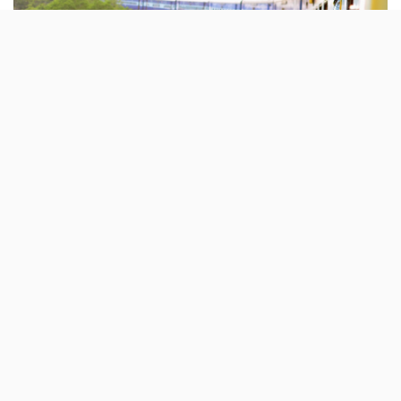
Este ano, há sessenta mil passes de interrail
para jovens entre os dezoito e os vinte anos.
As viagens devem ser feitas em 2022, por
toda a Europa.
A Comissão Europeia acaba de abrir as inscrições para
a iniciativa DiscoverEU, que vai oferece sessenta mil
bilhetes de interrail a jovens europeu entre os dezoito e
os vinte anos.
Para fazer a inscrição, é preciso
preencher um
formulário no site da DiscoverEU
; as viagens, com um