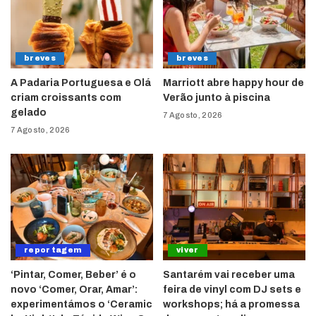
breves
breves
A Padaria Portuguesa e Olá
Marriott abre happy hour de
criam croissants com
Verão junto à piscina
gelado
7 Agosto, 2026
7 Agosto, 2026
reportagem
viver
‘Pintar, Comer, Beber’ é o
Santarém vai receber uma
novo ‘Comer, Orar, Amar’:
feira de vinyl com DJ sets e
experimentámos o ‘Ceramic
workshops; há a promessa