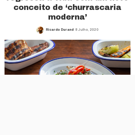
conceito de ‘churrascaria
moderna’
Ricardo Durand
8 Julho, 2020
Posted
by
Uma churrascaria moderna sustentável. É
assim que o The Decadente se apresenta