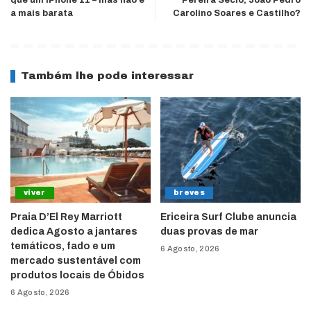
que um iPhone 11 – mas não é
Pereira Sécio, João Pedro
a mais barata
Carolino Soares e Castilho?
Também lhe pode interessar
viver
breves
Praia D’El Rey Marriott
Ericeira Surf Clube anuncia
dedica Agosto a jantares
duas provas de mar
temáticos, fado e um
6 Agosto, 2026
mercado sustentável com
produtos locais de Óbidos
6 Agosto, 2026