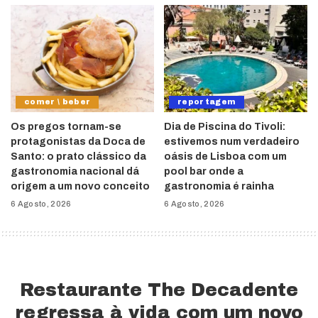
comer \ beber
reportagem
Os pregos tornam-se
Dia de Piscina do Tivoli:
protagonistas da Doca de
estivemos num verdadeiro
Santo: o prato clássico da
oásis de Lisboa com um
gastronomia nacional dá
pool bar onde a
origem a um novo conceito
gastronomia é rainha
6 Agosto, 2026
6 Agosto, 2026
Restaurante The Decadente
regressa à vida com um novo