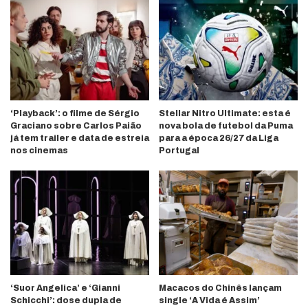
‘Playback’: o filme de Sérgio
Stellar Nitro Ultimate: esta é
Graciano sobre Carlos Paião
nova bola de futebol da Puma
já tem trailer e data de estreia
para a época 26/27 da Liga
nos cinemas
Portugal
‘Suor Angelica’ e ‘Gianni
Macacos do Chinês lançam
Schicchi’: dose dupla de
single ‘A Vida é Assim’