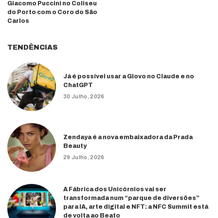
Giacomo Puccini no Coliseu
do Porto com o Coro do São
Carlos
TENDÊNCIAS
Já é possível usar a Glovo no Claude e no
ChatGPT
30 Julho, 2026
Zendaya é a nova embaixadora da Prada
Beauty
29 Julho, 2026
A Fábrica dos Unicórnios vai ser
transformada num “parque de diversões”
para IA, arte digital e NFT: a NFC Summit está
de volta ao Beato