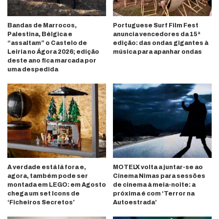
Bandas de Marrocos,
Portuguese Surf Film Fest
Palestina, Bélgica e
anuncia vencedores da 15ª
“assaltam” o Castelo de
edição: das ondas gigantes à
Leiria no Ágora 2026; edição
música para apanhar ondas
deste ano fica marcada por
uma despedida
A verdade está lá fora e,
MOTELX volta a juntar-se ao
agora, também pode ser
Cinema Nimas para sessões
montada em LEGO: em Agosto
de cinema à meia-noite: a
chega um set Icons de
próxima é com ‘Terror na
‘Ficheiros Secretos’
Autoestrada’