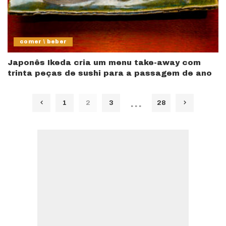
comer \ beber
Japonês Ikeda cria um menu take-away com
trinta peças de sushi para a passagem de ano
…
1
2
3
28