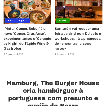
reportagem
viver
‘Pintar, Comer, Beber’ é o
Santarém vai receber uma
novo ‘Comer, Orar, Amar’:
feira de vinyl com DJ sets e
experimentámos o ‘Ceramic
workshops; há a promessa
by Night’ do Tágide Wine &
de «encontrar discos
Gastrobar
raros»
7 Agosto, 2026
7 Agosto, 2026
Hamburg, The Burger House
cria hambúrguer à
portuguesa com presunto e
queijo da Serra