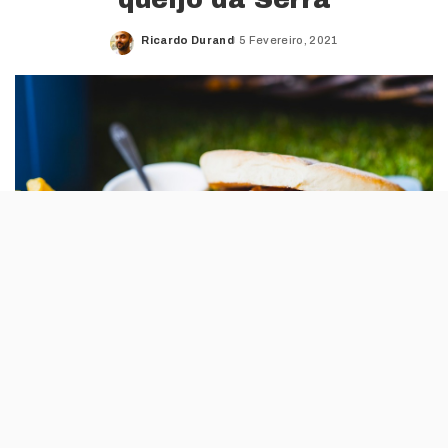
Ricardo Durand
5 Fevereiro, 2021
Posted
by
Esta hamburgueria do Parque das Nações
tem uma nova proposta para almoços ou