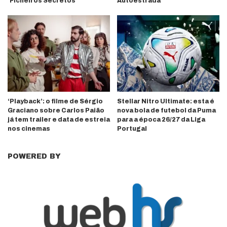
‘Ficheiros Secretos’
Autoestrada’
‘Playback’: o filme de Sérgio
Stellar Nitro Ultimate: esta é
Graciano sobre Carlos Paião
nova bola de futebol da Puma
já tem trailer e data de estreia
para a época 26/27 da Liga
nos cinemas
Portugal
POWERED BY