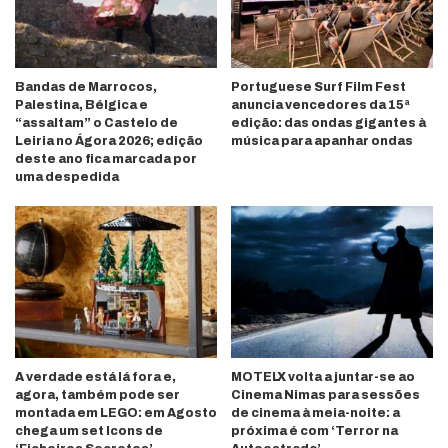
Bandas de Marrocos,
Portuguese Surf Film Fest
Palestina, Bélgica e
anuncia vencedores da 15ª
“assaltam” o Castelo de
edição: das ondas gigantes à
Leiria no Ágora 2026; edição
música para apanhar ondas
deste ano fica marcada por
uma despedida
A verdade está lá fora e,
MOTELX volta a juntar-se ao
agora, também pode ser
Cinema Nimas para sessões
montada em LEGO: em Agosto
de cinema à meia-noite: a
chega um set Icons de
próxima é com ‘Terror na