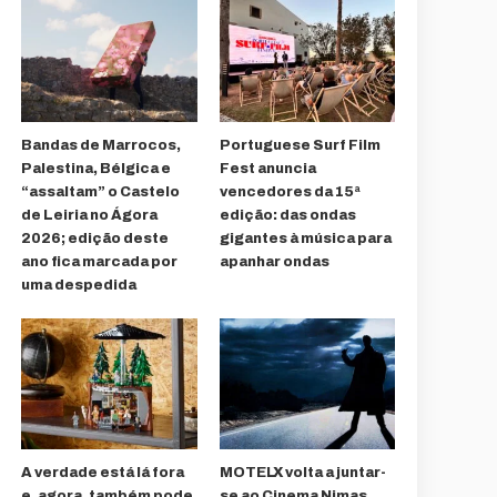
Bandas de Marrocos,
Portuguese Surf Film
Palestina, Bélgica e
Fest anuncia
“assaltam” o Castelo
vencedores da 15ª
de Leiria no Ágora
edição: das ondas
2026; edição deste
gigantes à música para
ano fica marcada por
apanhar ondas
uma despedida
A verdade está lá fora
MOTELX volta a juntar-
e, agora, também pode
se ao Cinema Nimas