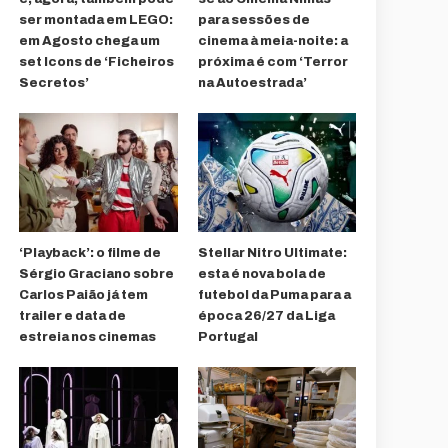
ser montada em LEGO:
para sessões de
em Agosto chega um
cinema à meia-noite: a
set Icons de ‘Ficheiros
próxima é com ‘Terror
Secretos’
na Autoestrada’
‘Playback’: o filme de
Stellar Nitro Ultimate:
Sérgio Graciano sobre
esta é nova bola de
Carlos Paião já tem
futebol da Puma para a
trailer e data de
época 26/27 da Liga
estreia nos cinemas
Portugal