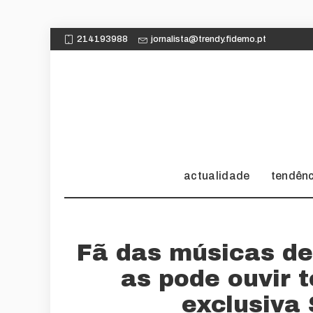
214193988
jornalista@trendy.fidemo.pt
actualidade
tendên
Fã das músicas de
as pode ouvir 
exclusiva 