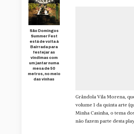
São Domingos
Summer Fest
está de volta à
Bairrada para
festejar as
vindimas com
um jantar numa
mesa de 50
metros, no meio
das vinhas
Grândola Vila Morena, qu
volume 1 da quinta arte (
Minha Casinha, o tema do
não fazem parte desta play