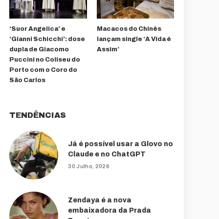
‘Suor Angelica’ e
Macacos do Chinês
‘Gianni Schicchi’: dose
lançam single ‘A Vida é
dupla de Giacomo
Assim’
Puccini no Coliseu do
Porto com o Coro do
São Carlos
TENDÊNCIAS
Já é possível usar a Glovo no
Claude e no ChatGPT
30 Julho, 2026
Zendaya é a nova
embaixadora da Prada