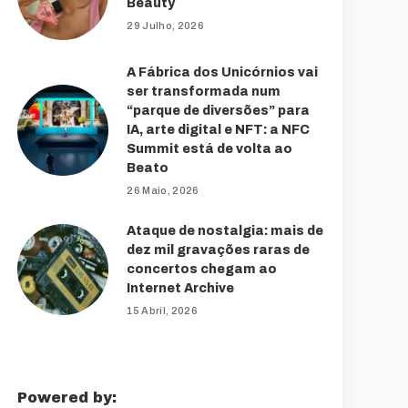
Beauty
29 Julho, 2026
A Fábrica dos Unicórnios vai
ser transformada num
“parque de diversões” para
IA, arte digital e NFT: a NFC
Summit está de volta ao
Beato
26 Maio, 2026
Ataque de nostalgia: mais de
dez mil gravações raras de
concertos chegam ao
Internet Archive
15 Abril, 2026
Powered by: