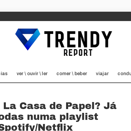
cias
ver \ ouvir \ ler
comer \ beber
viajar
condu
 La Casa de Papel? Já
todas numa playlist
Spotify/Netflix