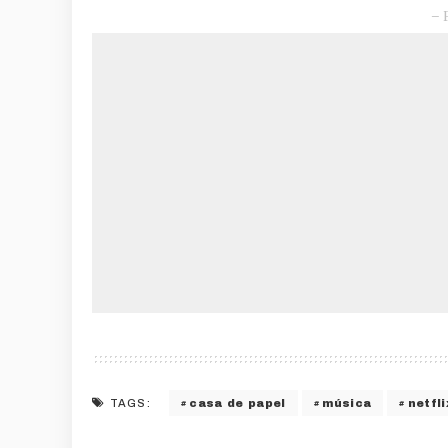
– 
casa de papel
música
netfli
TAGS: