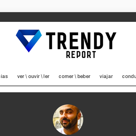
cias
ver \ ouvir \ ler
comer \ beber
viajar
condu