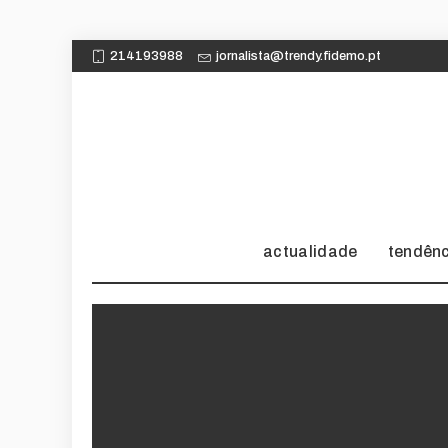
214193988
jornalista@trendy.fidemo.pt
actualidade
tendên