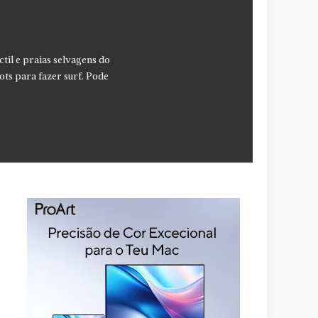
til e praias selvagens do
ots para fazer surf. Pode