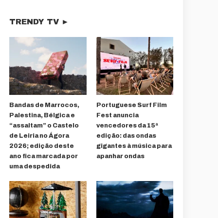
TRENDY TV ►
Bandas de Marrocos,
Portuguese Surf Film
Palestina, Bélgica e
Fest anuncia
“assaltam” o Castelo
vencedores da 15ª
de Leiria no Ágora
edição: das ondas
2026; edição deste
gigantes à música para
ano fica marcada por
apanhar ondas
uma despedida