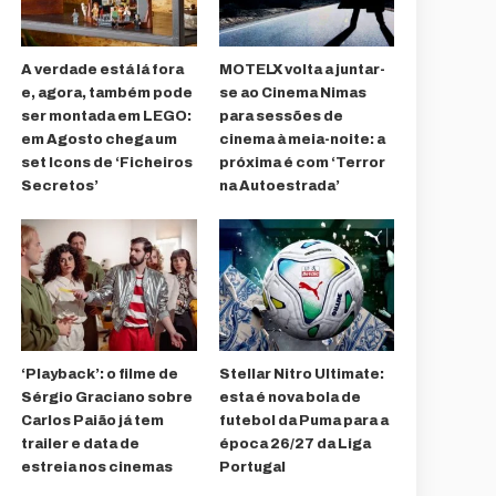
A verdade está lá fora
MOTELX volta a juntar-
e, agora, também pode
se ao Cinema Nimas
ser montada em LEGO:
para sessões de
em Agosto chega um
cinema à meia-noite: a
set Icons de ‘Ficheiros
próxima é com ‘Terror
Secretos’
na Autoestrada’
‘Playback’: o filme de
Stellar Nitro Ultimate:
Sérgio Graciano sobre
esta é nova bola de
Carlos Paião já tem
futebol da Puma para a
trailer e data de
época 26/27 da Liga
estreia nos cinemas
Portugal