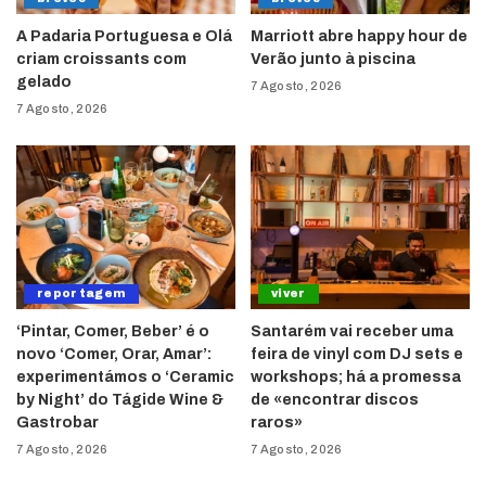
A Padaria Portuguesa e Olá
Marriott abre happy hour de
criam croissants com
Verão junto à piscina
gelado
7 Agosto, 2026
7 Agosto, 2026
reportagem
viver
‘Pintar, Comer, Beber’ é o
Santarém vai receber uma
novo ‘Comer, Orar, Amar’:
feira de vinyl com DJ sets e
experimentámos o ‘Ceramic
workshops; há a promessa
by Night’ do Tágide Wine &
de «encontrar discos
Gastrobar
raros»
7 Agosto, 2026
7 Agosto, 2026