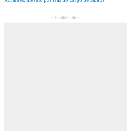
Abrantes, mesmo por trás do Largo de Santos
.
– Publicidade –