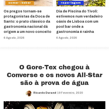
comer \ beber
reportagem
Os pregos tornam-se
Dia de Piscina do Tivoli:
protagonistas da Doca de
estivemos num verdadeiro
Santo: o prato clássico da
oásis de Lisboa com um
gastronomia nacional dá
pool bar onde a
origem a um novo conceito
gastronomia é rainha
6 Agosto, 2026
6 Agosto, 2026
O Gore-Tex chegou à
Converse e os novos All-Star
são à prova de água
Ricardo Durand
19 Fevereiro, 2020
Posted
by