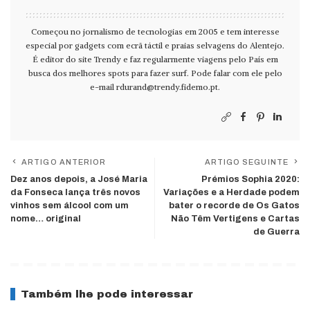
Começou no jornalismo de tecnologias em 2005 e tem interesse
especial por gadgets com ecrã táctil e praias selvagens do Alentejo.
É editor do site Trendy e faz regularmente viagens pelo País em
busca dos melhores spots para fazer surf. Pode falar com ele pelo
e-mail
rdurand@trendy.fidemo.pt
.
ARTIGO ANTERIOR
ARTIGO SEGUINTE
Dez anos depois, a José Maria
Prémios Sophia 2020:
da Fonseca lança três novos
Variações e a Herdade podem
vinhos sem álcool com um
bater o recorde de Os Gatos
nome… original
Não Têm Vertigens e Cartas
de Guerra
Também lhe pode interessar