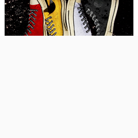
Os All-Star são daqueles ténis que é proibido
usar em dia de chuva. Mas agora, com a
parceria da Gore-Tex, os novos Converse
High Top e Low Top passam a ser à prova de
água.
A colecção
Converse
x Gore-Tex acaba de chegar às
lojas para tornar os All-Star rain friendly. A conhecida
marca (fundada em 1969) especialista em
criar peças de