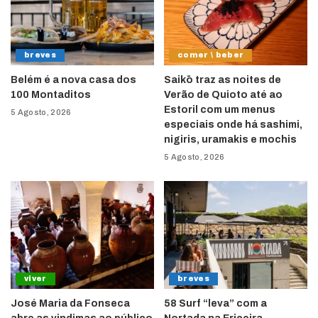
breves
comer \ beber
Belém é a nova casa dos
Saikō traz as noites de
100 Montaditos
Verão de Quioto até ao
Estoril com um menus
5 Agosto, 2026
especiais onde há sashimi,
nigiris, uramakis e mochis
5 Agosto, 2026
viver
breves
José Maria da Fonseca
58 Surf “leva” com a