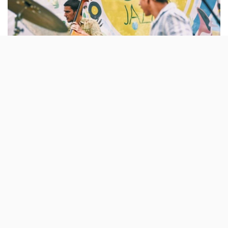
Depois de quinze anos em Lisboa, o Out Jazz
ruma a outros destinos. Este ano, o festival
de música vai estar cinco meses completos
na linha de Cascais.
Oeiras. É esta a nova casa do Out Jazz, que se muda pela
primeira vez desde a sua criação, em 2007. O que não
muda é o facto de este ser um festival gratuito, assim
como o ADN sonoro: jazz, soul, funk e hip-hop.