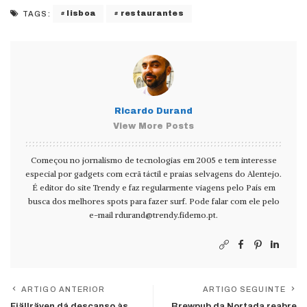
lisboa
restaurantes
TAGS:
Ricardo Durand
View More Posts
Começou no jornalismo de tecnologias em 2005 e tem interesse
especial por gadgets com ecrã táctil e praias selvagens do Alentejo.
É editor do site Trendy e faz regularmente viagens pelo País em
busca dos melhores spots para fazer surf. Pode falar com ele pelo
e-mail
rdurand@trendy.fidemo.pt
.
ARTIGO ANTERIOR
ARTIGO SEGUINTE
Fjällräven dá descanso às
Brewpub da Nortada reabre