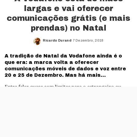
largas e vai oferecer
comunicações grátis (e mais
prendas) no Natal
Ricardo Durand
7 Dezembro, 2018
Posted
by
A tradição de Natal da Vodafone ainda é o
que era: a marca volta a oferecer
comunicações móveis de dados e voz entre
20 e 25 de Dezembro. Mas há mais…
Entra falar quase sem limites para o estrangeiro ou
gastar dados móveis sem estar a olhar para os
consumos, vai haver muito por onde escolher este
Natal
, com a Vodafone.
As prendas da Vodafone podem ser para o próprio
cliente ou podemos ainda oferecer alguns bónus a