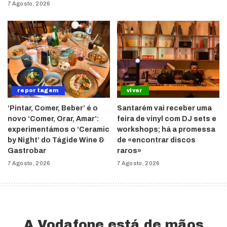
7 Agosto, 2026
reportagem
viver
‘Pintar, Comer, Beber’ é o
Santarém vai receber uma
novo ‘Comer, Orar, Amar’:
feira de vinyl com DJ sets e
experimentámos o ‘Ceramic
workshops; há a promessa
by Night’ do Tágide Wine &
de «encontrar discos
Gastrobar
raros»
7 Agosto, 2026
7 Agosto, 2026
A Vodafone está de mãos