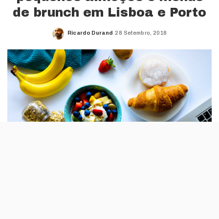
de brunch em Lisboa e Porto
Ricardo Durand
28 Setembro, 2018
Posted
by
Era mesmo que faltava à Uber Eats: aos
almoços, lanches, jantares e ceias, a
empresa de mobilidade e entrega de