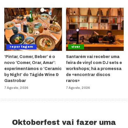
reportagem
viver
‘Pintar, Comer, Beber’ é o
Santarém vai receber uma
novo ‘Comer, Orar, Amar’:
feira de vinyl com DJ sets e
experimentámos o ‘Ceramic
workshops; há a promessa
by Night’ do Tágide Wine &
de «encontrar discos
Gastrobar
raros»
7 Agosto, 2026
7 Agosto, 2026
Oktoberfest vai fazer uma