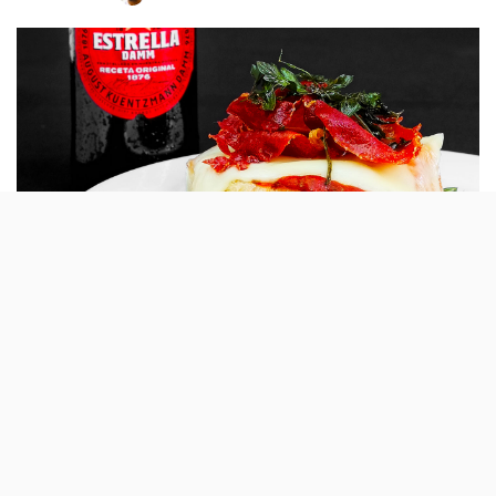
by
A clássica segunda edição anual da Rota de
Tapas, a de Outono, vai ficar até 7 de
Outubro nas mesmas sete cidades
portuguesas por onde passou em Maio:
Lisboa, Porto, Braga, Faro, Aveiro, Évora e
Viseu.