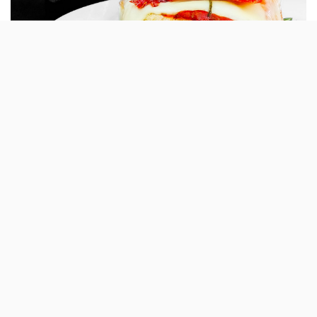
A clássica segunda edição anual da Rota de
Tapas, a de Outono, vai ficar até 7 de
Outubro nas mesmas sete cidades
portuguesas por onde passou em Maio:
Lisboa, Porto, Braga, Faro, Aveiro, Évora e
Viseu.
São 120 restaurantes, 7 cidades e 18 dias. Estes são os
principais números da Rota de Tapas de Outono 2018,
ao qual se junta o 3: três euros por uma cerveja Estrella
Damm e uma tapa.