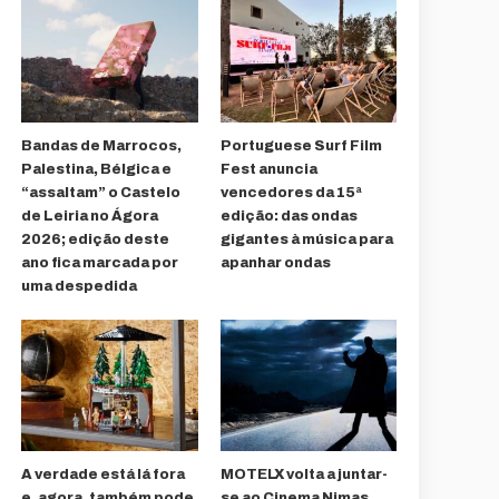
Bandas de Marrocos,
Portuguese Surf Film
Palestina, Bélgica e
Fest anuncia
“assaltam” o Castelo
vencedores da 15ª
de Leiria no Ágora
edição: das ondas
2026; edição deste
gigantes à música para
ano fica marcada por
apanhar ondas
uma despedida
A verdade está lá fora
MOTELX volta a juntar-
e, agora, também pode
se ao Cinema Nimas