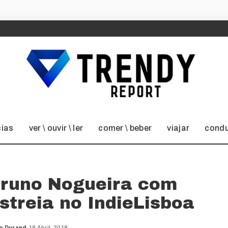
cias
ver \ ouvir \ ler
comer \ beber
viajar
condu
 Bruno Nogueira com
streia no IndieLisboa
o Durand
19 Abril, 2018