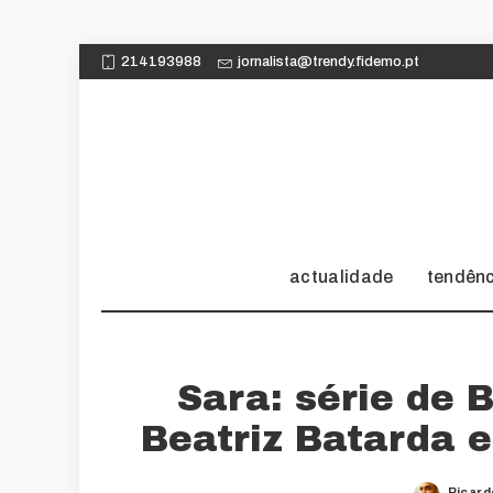
214193988
jornalista@trendy.fidemo.pt
actualidade
tendên
Sara: série de
Beatriz Batarda e
Ricard