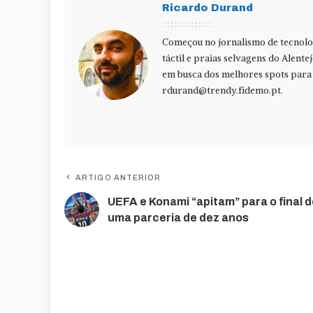
Ricardo Durand
Começou no jornalismo de tecnolog
táctil e praias selvagens do Alente
em busca dos melhores spots para f
rdurand@trendy.fidemo.pt
.
ARTIGO ANTERIOR
UEFA e Konami “apitam” para o final 
uma parceria de dez anos