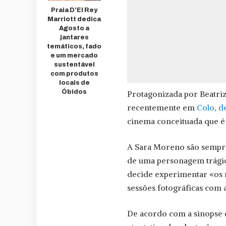
Praia D’El Rey
Marriott dedica
Agosto a
jantares
temáticos, fado
e um mercado
sustentável
com produtos
locais de
Óbidos
Protagonizada por Beatri
recentemente em
Colo, d
cinema conceituada que é 
A Sara Moreno são sempre
de uma personagem trágic
decide experimentar «os 
sessões fotográficas com a
De acordo com a sinopse 