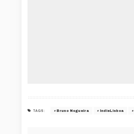
Bruno Nogueira
IndieLisboa
TAGS: