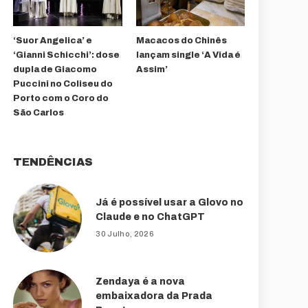
‘Suor Angelica’ e
Macacos do Chinês
‘Gianni Schicchi’: dose
lançam single ‘A Vida é
dupla de Giacomo
Assim’
Puccini no Coliseu do
Porto com o Coro do
São Carlos
TENDÊNCIAS
Já é possível usar a Glovo no
Claude e no ChatGPT
30 Julho, 2026
Zendaya é a nova
embaixadora da Prada