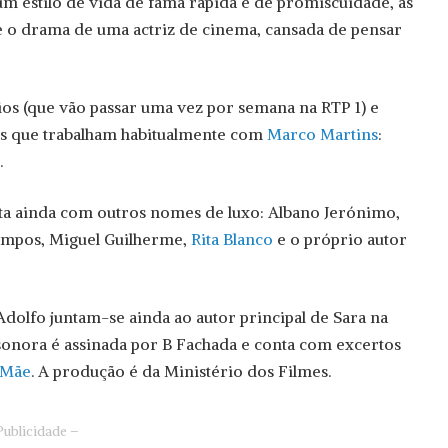
um estilo de vida de fama rápida e de promiscuidade, as
 e o drama de uma actriz de cinema, cansada de pensar
dios (que vão passar uma vez por semana na RTP 1) e
es que trabalham habitualmente com
Marco Martins
:
.
nta ainda com outros nomes de luxo: Albano Jerónimo,
ampos, Miguel Guilherme,
Rita Blanco
e o próprio autor
dolfo juntam-se ainda ao autor principal de Sara na
 sonora é assinada por B Fachada e conta com excertos
 Mãe
. A produção é da Ministério dos Filmes.
Publicidade –