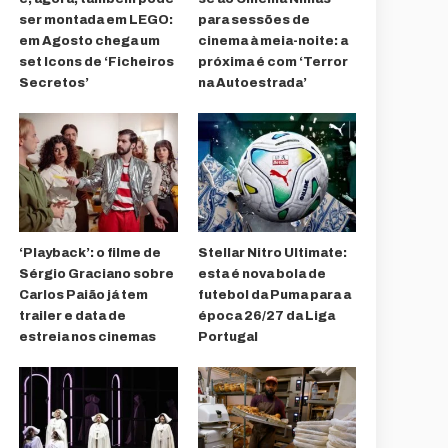
ser montada em LEGO:
para sessões de
em Agosto chega um
cinema à meia-noite: a
set Icons de ‘Ficheiros
próxima é com ‘Terror
Secretos’
na Autoestrada’
‘Playback’: o filme de
Stellar Nitro Ultimate:
Sérgio Graciano sobre
esta é nova bola de
Carlos Paião já tem
futebol da Puma para a
trailer e data de
época 26/27 da Liga
estreia nos cinemas
Portugal