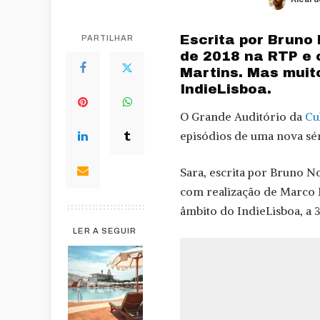
Poste
by
Escrita por Bruno
PARTILHAR
de 2018 na RTP e 
Martins. Mas muit
IndieLisboa.
O Grande Auditório da
Cu
episódios de uma nova sér
Sara, escrita por Bruno No
com realização de Marco M
âmbito do IndieLisboa, a 3
LER A SEGUIR