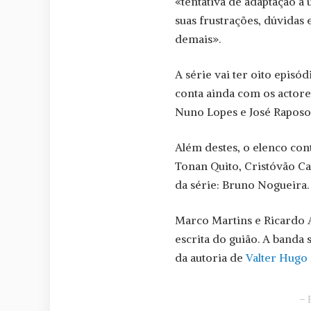
«tentativa de adaptação a 
suas frustrações, dúvidas
demais».
A série vai ter oito episó
conta ainda com os actor
Nuno Lopes e José Raposo
Além destes, o elenco co
Tonan Quito, Cristóvão C
da série: Bruno Nogueira.
Marco Martins e Ricardo A
escrita do guião. A banda
da autoria de
Valter Hugo
– 