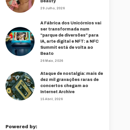
Beauty
29 Julho, 2026
A Fábrica dos Unicórnios vai
ser transformada num
“parque de diversões” para
IA, arte digital e NFT: a NFC
Summit está de volta ao
Beato
26 Maio, 2026
Ataque de nostalgia: mais de
dez mil gravações raras de
concertos chegam ao
Internet Archive
15 Abril, 2026
Powered by: