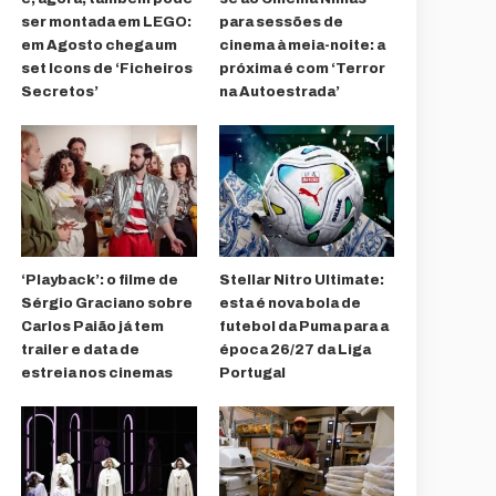
ser montada em LEGO:
para sessões de
em Agosto chega um
cinema à meia-noite: a
set Icons de ‘Ficheiros
próxima é com ‘Terror
Secretos’
na Autoestrada’
‘Playback’: o filme de
Stellar Nitro Ultimate:
Sérgio Graciano sobre
esta é nova bola de
Carlos Paião já tem
futebol da Puma para a
trailer e data de
época 26/27 da Liga
estreia nos cinemas
Portugal