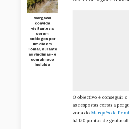
Margaval
convida
visitantes a
serem
enólogos por
um dia em
Tomar, durante
as vindimas – e
com almoço
incluído
O objectivo é conseguir o
as respostas certas a perg
zona do
Marquês de Pomb
há 150 pontos de geolocali