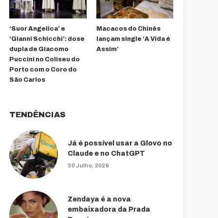
‘Suor Angelica’ e
Macacos do Chinês
‘Gianni Schicchi’: dose
lançam single ‘A Vida é
dupla de Giacomo
Assim’
Puccini no Coliseu do
Porto com o Coro do
São Carlos
TENDÊNCIAS
Já é possível usar a Glovo no
Claude e no ChatGPT
30 Julho, 2026
Zendaya é a nova
embaixadora da Prada