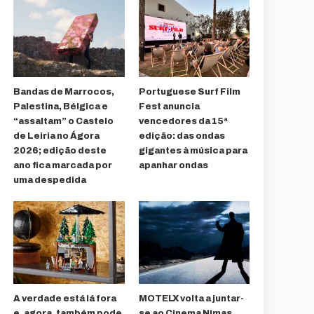
Bandas de Marrocos,
Portuguese Surf Film
Palestina, Bélgica e
Fest anuncia
“assaltam” o Castelo
vencedores da 15ª
de Leiria no Ágora
edição: das ondas
2026; edição deste
gigantes à música para
ano fica marcada por
apanhar ondas
uma despedida
A verdade está lá fora
MOTELX volta a juntar-
e, agora, também pode
se ao Cinema Nimas