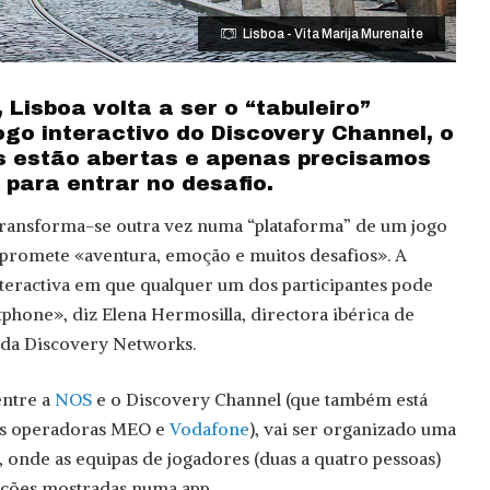
Lisboa - Vita Marija Murenaite
 Lisboa volta a ser o “tabuleiro”
ogo interactivo do Discovery Channel, o
es estão abertas e apenas precisamos
para entrar no desafio.
 transforma-se outra vez numa “plataforma” de um jogo
promete «aventura, emoção e muitos desafios». A
interactiva em que qualquer um dos participantes pode
tphone», diz Elena Hermosilla, directora ibérica de
da Discovery Networks.
entre a
NOS
e o Discovery Channel (que também está
as operadoras MEO e
Vodafone
), vai ser organizado uma
 onde as equipas de jogadores (duas a quatro pessoas)
cações mostradas numa app.