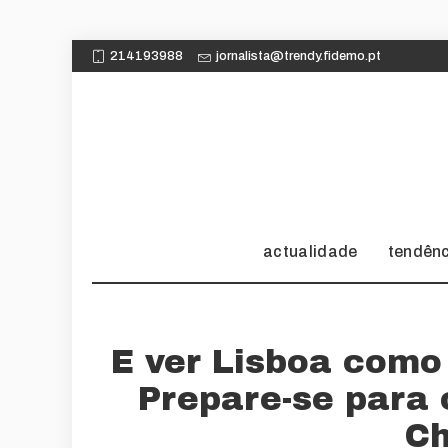
214193988
jornalista@trendy.fidemo.pt
actualidade
tendên
E ver Lisboa como
Prepare-se para 
Ch