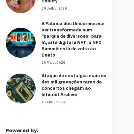
Beauty
29 Julho, 2026
A Fábrica dos Unicórnios vai
ser transformada num
“parque de diversões” para
IA, arte digital e NFT: a NFC
Summit está de volta ao
Beato
26 Maio, 2026
Ataque de nostalgia: mais de
dez mil gravações raras de
concertos chegam ao
Internet Archive
15 Abril, 2026
Powered by: