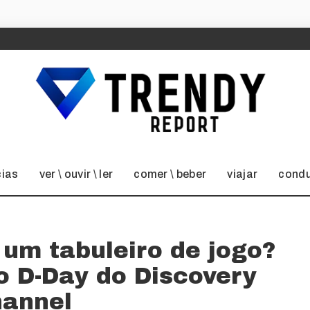
cias
ver \ ouvir \ ler
comer \ beber
viajar
condu
 um tabuleiro de jogo?
o D-Day do Discovery
annel