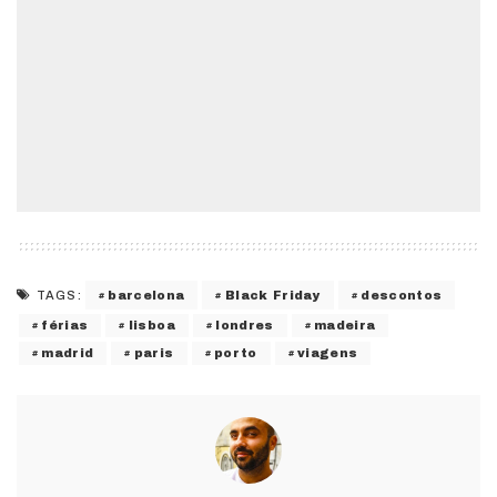
barcelona
Black Friday
descontos
TAGS:
férias
lisboa
londres
madeira
madrid
paris
porto
viagens