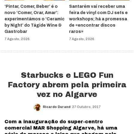
‘Pintar, Comer, Beber’ é o
Santarém vai receber uma
novo ‘Comer, Orar, Amar’:
feira de vinyl com DJ sets e
experimentámos o ‘Ceramic
workshops; há a promessa
by Night’ do Tágide Wine &
de «encontrar discos
Gastrobar
raros»
7 Agosto, 2026
7 Agosto, 2026
Starbucks e LEGO Fun
Factory abrem pela primeira
vez no Algarve
Ricardo Durand
27 Outubro, 2017
Posted
by
Com a inauguração do super-centro
comercial MAR Shopping Algarve, há uma