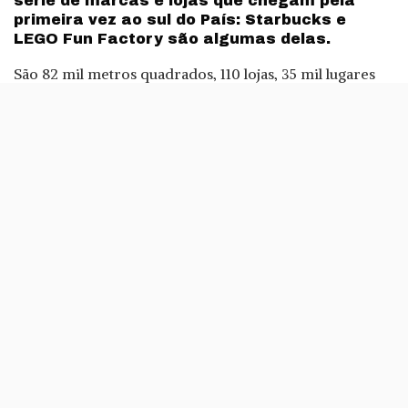
série de marcas e lojas que chegam pela
primeira vez ao sul do País: Starbucks e
LEGO Fun Factory são algumas delas.
São 82 mil metros quadrados, 110 lojas, 35 mil lugares
de estacionamento, 8 mil metros quadrados de área de
lazer e três mil postos de trabalho. A isto juntam-se os
200 milhões de euros de investimento.
São estes os principais números do MAR Shopping
Algarve
, o super-centro comercial do Grupo Ikea que
abriu ontem em Almancil, Loulé. Além do edifício do
shopping, há ainda uma loja do
Ikea
, claro, e o designer
Outlet Algarve, onde as lojas têm descontos de 30 a 70%,
tal como no Freeport ou no Campera.