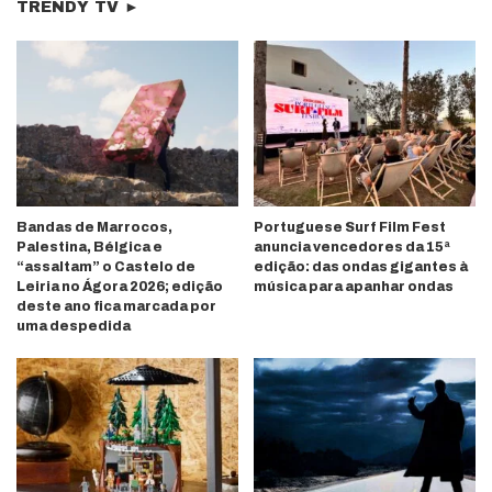
TRENDY TV ►
Bandas de Marrocos,
Portuguese Surf Film Fest
Palestina, Bélgica e
anuncia vencedores da 15ª
“assaltam” o Castelo de
edição: das ondas gigantes à
Leiria no Ágora 2026; edição
música para apanhar ondas
deste ano fica marcada por
uma despedida