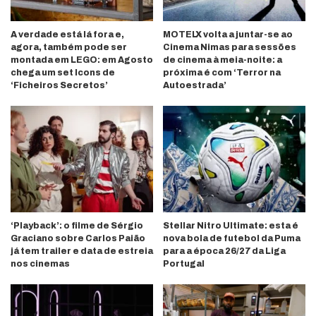
A verdade está lá fora e,
MOTELX volta a juntar-se ao
agora, também pode ser
Cinema Nimas para sessões
montada em LEGO: em Agosto
de cinema à meia-noite: a
chega um set Icons de
próxima é com ‘Terror na
‘Ficheiros Secretos’
Autoestrada’
‘Playback’: o filme de Sérgio
Stellar Nitro Ultimate: esta é
Graciano sobre Carlos Paião
nova bola de futebol da Puma
já tem trailer e data de estreia
para a época 26/27 da Liga
nos cinemas
Portugal