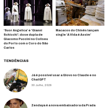
‘Suor Angelica’ e ‘Gianni
Macacos do Chinês lançam
Schicchi’: dose dupla de
single ‘A Vida é Assim’
Giacomo Puccini no Coliseu
do Porto com o Coro do São
Carlos
TENDÊNCIAS
Já é possível usar a Glovo no Claude e no
ChatGPT
30 Julho, 2026
Zendaya é a nova embaixadora da Prada