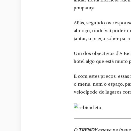
poupança.
Aliás, segundo os respons
almoço, onde vai poder en
jantar, o preço sober para
Um dos objectivos d’A Bic
hotel algo que está muito 
E com estes preços, essas
o menu, nem o espaço, par
velocípede de lugares co
O
TRENDY
esteve na inaugu