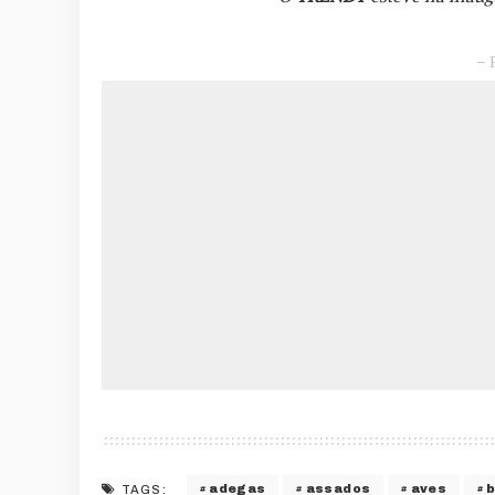
– 
adegas
assados
aves
TAGS: