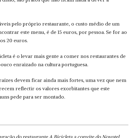
áveis pelo próprio restaurante, o custo médio de um
contrar este menu, é de 15 euros, por pessoa. Se for ao
 os 20 euros.
icleta é o levar mais gente a comer nos restaurantes de
pouco enraizado na cultura portuguesa.
 raízes devem ficar ainda mais fortes, uma vez que nem
ecem reflectir os valores exorbitantes que este
muns pede para ser montado.
ração do restaurante A Bicicleta a convite do Novotel.