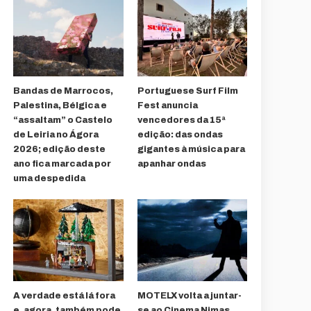
Bandas de Marrocos,
Portuguese Surf Film
Palestina, Bélgica e
Fest anuncia
“assaltam” o Castelo
vencedores da 15ª
de Leiria no Ágora
edição: das ondas
2026; edição deste
gigantes à música para
ano fica marcada por
apanhar ondas
uma despedida
A verdade está lá fora
MOTELX volta a juntar-
e, agora, também pode
se ao Cinema Nimas