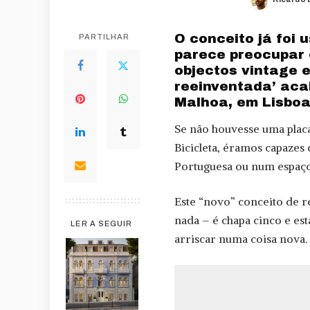
Posted
by
O conceito já foi 
PARTILHAR
parece preocupar 
objectos vintage 
reeinventada’ aca
Malhoa, em Lisboa
Se não houvesse uma placa
Bicicleta, éramos capazes
Portuguesa ou num espaço
Este “novo” conceito de r
nada – é chapa cinco e est
LER A SEGUIR
arriscar numa coisa nova.