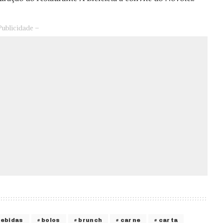
Publicidade –
bebidas
bolos
brunch
carne
carta