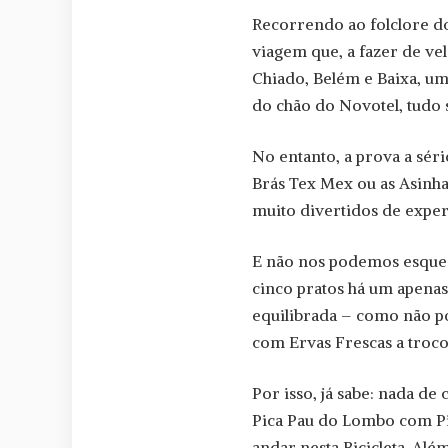
Recorrendo ao folclore dos
viagem que, a fazer de vel
Chiado, Belém e Baixa, um
do chão do Novotel, tudo 
No entanto, a prova a séri
Brás Tex Mex ou as Asinh
muito divertidos de expe
E não nos podemos esque
cinco pratos há um apena
equilibrada – como não p
com Ervas Frescas a troco
Por isso, já sabe: nada de
Pica Pau do Lombo com Pic
andar nesta Bicicleta. Alé