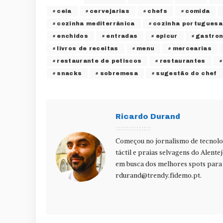
ceia
cervejarias
chefs
comida
cozinha mediterrânica
cozinha portuguesa
enchidos
entradas
epicur
gastro
livros de receitas
menu
mercearias
restaurante de petiscos
restaurantes
snacks
sobremesa
sugestão do chef
Ricardo Durand
Começou no jornalismo de tecnolog
táctil e praias selvagens do Alente
em busca dos melhores spots para f
rdurand@trendy.fidemo.pt
.