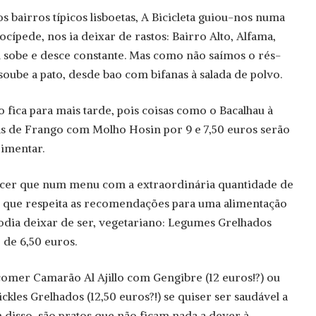
 bairros típicos lisboetas, A Bicicleta guiou-nos numa
ocípede, nos ia deixar de rastos: Bairro Alto, Alfama,
 sobe e desce constante. Mas como não saímos o rés-
soube a pato, desde bao com bifanas à salada de polvo.
o fica para mais tarde, pois coisas como o Bacalhau à
as de Frango com Molho Hosin por 9 e 7,50 euros serão
rimentar.
cer que num menu com a extraordinária quantidade de
s que respeita as recomendações para uma alimentação
odia deixar de ser, vegetariano: Legumes Grelhados
 de 6,50 euros.
 comer Camarão Al Ajillo com Gengibre (12 euros!?) ou
kles Grelhados (12,50 euros?!) se quiser ser saudável a
m disso, são pratos que não ficam nada a dever à