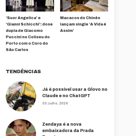
‘Suor Angelica’ e
Macacos do Chinês
‘Gianni Schicchi’: dose
lançam single ‘A Vida é
dupla de Giacomo
Assim’
Puccini no Coliseu do
Porto com o Coro do
São Carlos
TENDÊNCIAS
Já é possível usar a Glovo no
Claude e no ChatGPT
30 Julho, 2026
Zendaya é a nova
embaixadora da Prada