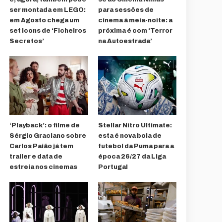
ser montada em LEGO:
para sessões de
em Agosto chega um
cinema à meia-noite: a
set Icons de ‘Ficheiros
próxima é com ‘Terror
Secretos’
na Autoestrada’
‘Playback’: o filme de
Stellar Nitro Ultimate:
Sérgio Graciano sobre
esta é nova bola de
Carlos Paião já tem
futebol da Puma para a
trailer e data de
época 26/27 da Liga
estreia nos cinemas
Portugal