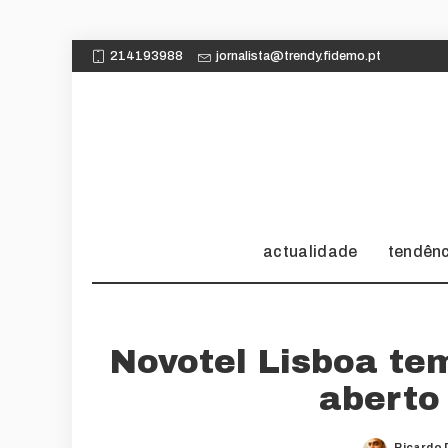
214193988
jornalista@trendy.fidemo.pt
actualidade
tendên
Novotel Lisboa te
aberto
Ricardo 