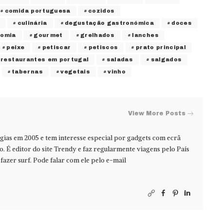
comida portuguesa
cozidos
culinária
degustação gastronómica
doces
nomia
gourmet
grelhados
lanches
peixe
petiscar
petiscos
prato principal
restaurantes em portugal
saladas
salgados
tabernas
vegetais
vinho
View More Posts
ias em 2005 e tem interesse especial por gadgets com ecrã
jo. É editor do site Trendy e faz regularmente viagens pelo País
azer surf. Pode falar com ele pelo e-mail