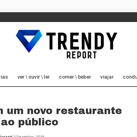
cias
ver \ ouvir \ ler
comer \ beber
viajar
condu
m um novo restaurante
 ao público
Durand
2 Dezembro, 2016