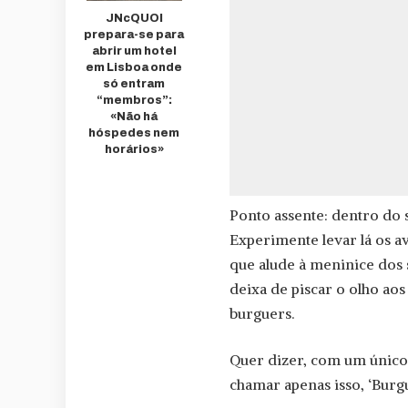
JNcQUOI
prepara-se para
abrir um hotel
em Lisboa onde
só entram
“membros”:
«Não há
hóspedes nem
horários»
Ponto assente: dentro do s
Experimente levar lá os av
que alude à meninice dos 
deixa de piscar o olho ao
burguers.
Quer dizer, com um único 
chamar apenas isso, ‘Burgu