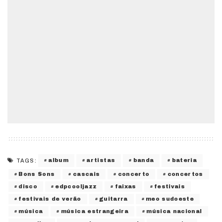
album
artistas
banda
bateria
TAGS:
Bons Sons
cascais
concerto
concertos
disco
edpcooljazz
faixas
festivais
festivais de verão
guitarra
meo sudoeste
música
música estrangeira
música nacional