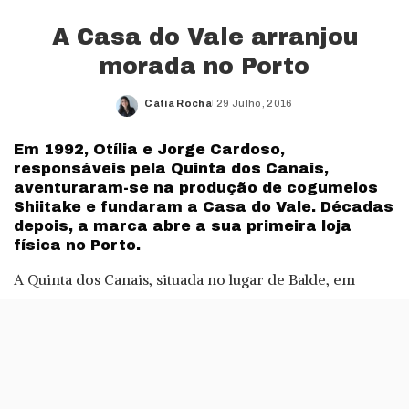
A Casa do Vale arranjou
morada no Porto
Cátia Rocha
29 Julho, 2016
Posted
by
Em 1992, Otília e Jorge Cardoso,
responsáveis pela Quinta dos Canais,
aventuraram-se na produção de cogumelos
Shiitake e fundaram a Casa do Vale. Décadas
depois, a marca abre a sua primeira loja
física no Porto.
A Quinta dos Canais, situada no lugar de Balde, em
Baião, é uma propriedade fértil, principalmente naquilo
que diz respeito à produção de cogumelos Shiitake, uma
espécie próxima de ser um todo o terreno no cultivo.
Recorrendo à tecnologia e aos conhecimentos