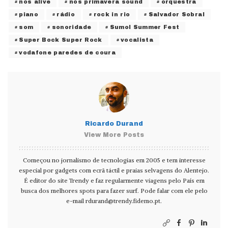
nos alive
nos primavera sound
orquestra
piano
rádio
rock in rio
Salvador Sobral
som
sonoridade
Sumol Summer Fest
Super Bock Super Rock
vocalista
vodafone paredes de coura
Ricardo Durand
View More Posts
Começou no jornalismo de tecnologias em 2005 e tem interesse
especial por gadgets com ecrã táctil e praias selvagens do Alentejo.
É editor do site Trendy e faz regularmente viagens pelo País em
busca dos melhores spots para fazer surf. Pode falar com ele pelo
e-mail
rdurand@trendy.fidemo.pt
.