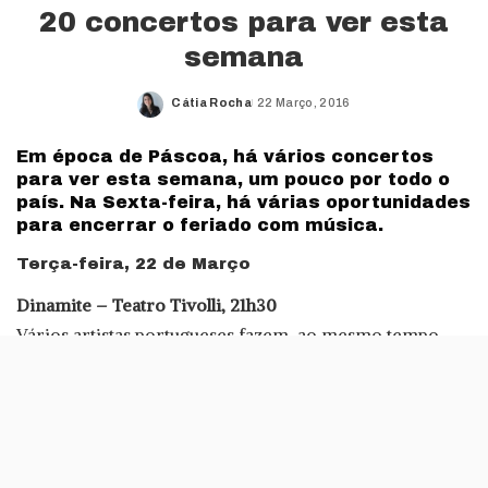
20 concertos para ver esta
semana
Cátia Rocha
22 Março, 2016
Posted
by
Em época de Páscoa, há vários concertos
para ver esta semana, um pouco por todo o
país. Na Sexta-feira, há várias oportunidades
para encerrar o feriado com música.
Terça-feira, 22 de Março
Dinamite – Teatro Tivolli, 21h30
Vários artistas portugueses fazem, ao mesmo tempo,
homenagem ao álbum Dinamite e à carreira da cantora
Dina, que está afastada dos palcos há já vários anos.
Liderados por Gonçalo Tocha, da dupla
TOCHAPESTANA, músicos como D’Alva, Da Chick,
Márcia, Mitó, Samuel Úria e Best Youth vão revisitar o