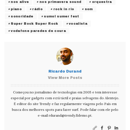
nos alive
nos primavera sound
orquestra
piano
rádio
rock in rio
som
sonoridade
sumol sumer fest
Super Bock Super Rock
vocalista
vodafone paredes de coura
Ricardo Durand
View More Posts
Começou no jornalismo de tecnologias em 2005 e tem interesse
especial por gadgets com ecrã táctil e praias selvagens do Alentejo.
É editor do site Trendy e faz regularmente viagens pelo País em
busca dos melhores spots para fazer surf. Pode falar com ele pelo
e-mail
rdurand@trendy.fidemo.pt
.