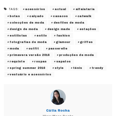
acessórios
actual
alfaiataria
TAGS:
botas
calçado
casacos
catwalk
colecções de moda
desfiles de moda
design de moda
design made
estações
estilistas
estilo
fashion
fotografias de moda
glamour
griffes
moda
outfit
passerelle
primavera versão 2016
produções de moda
requinte
roupas
sapatos
spring summer 2016
style
ténis
trendy
vestuário e acessórios
Cátia Rocha