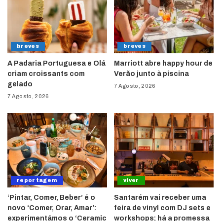
breves
breves
A Padaria Portuguesa e Olá
Marriott abre happy hour de
criam croissants com
Verão junto à piscina
gelado
7 Agosto, 2026
7 Agosto, 2026
reportagem
viver
‘Pintar, Comer, Beber’ é o
Santarém vai receber uma
novo ‘Comer, Orar, Amar’:
feira de vinyl com DJ sets e
experimentámos o ‘Ceramic
workshops; há a promessa