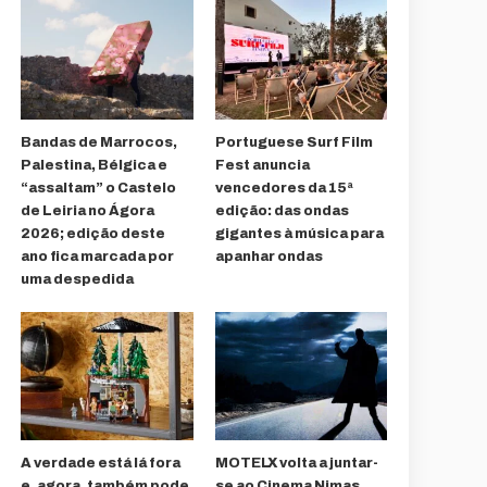
Bandas de Marrocos,
Portuguese Surf Film
Palestina, Bélgica e
Fest anuncia
“assaltam” o Castelo
vencedores da 15ª
de Leiria no Ágora
edição: das ondas
2026; edição deste
gigantes à música para
ano fica marcada por
apanhar ondas
uma despedida
A verdade está lá fora
MOTELX volta a juntar-
e, agora, também pode
se ao Cinema Nimas