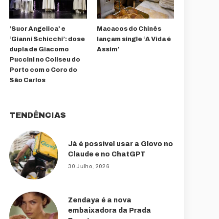
‘Suor Angelica’ e
Macacos do Chinês
‘Gianni Schicchi’: dose
lançam single ‘A Vida é
dupla de Giacomo
Assim’
Puccini no Coliseu do
Porto com o Coro do
São Carlos
TENDÊNCIAS
Já é possível usar a Glovo no
Claude e no ChatGPT
30 Julho, 2026
Zendaya é a nova
embaixadora da Prada