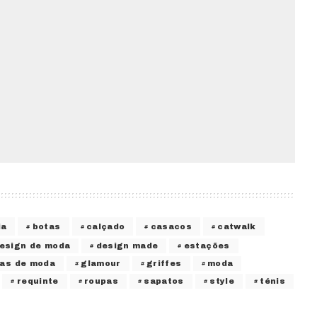
ia
botas
calçado
casacos
catwalk
esign de moda
design made
estações
ias de moda
glamour
griffes
moda
requinte
roupas
sapatos
style
ténis