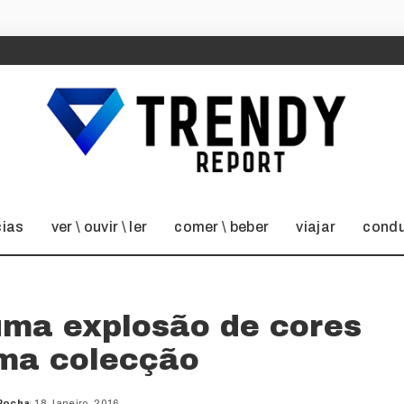
cias
ver \ ouvir \ ler
comer \ beber
viajar
condu
uma explosão de cores
ima colecção
Rocha
18 Janeiro, 2016