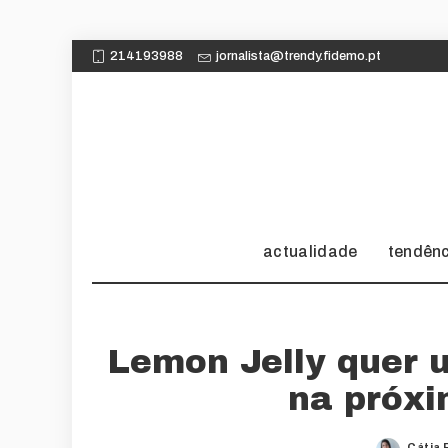
214193988
jornalista@trendy.fidemo.pt
actualidade
tendên
Lemon Jelly quer 
na próx
Cátia 