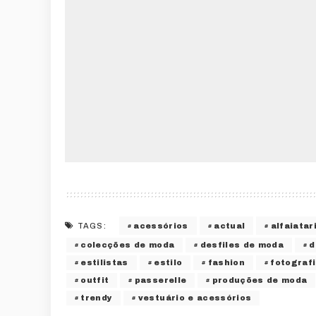
acessórios
actual
alfaiatar
TAGS:
colecções de moda
desfiles de moda
d
estilistas
estilo
fashion
fotograf
outfit
passerelle
produções de moda
trendy
vestuário e acessórios