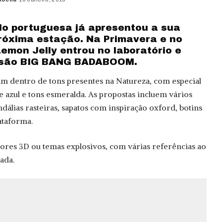
d
o portuguesa já apresentou a sua
róxima estação. Na Primavera e no
emon Jelly entrou no laboratório e
osão BIG BANG BADABOOM.
am dentro de tons presentes na Natureza, com especial
e azul e tons esmeralda. As propostas incluem vários
ndálias rasteiras, sapatos com inspiração oxford, botins
lataforma.
es 3D ou temas explosivos, com várias referências ao
ada.