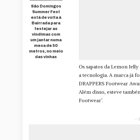
São Domingos
Summer Fest
está de volta à
Bairrada para
festejar as
vindimas com
um jantar numa
mesa de 50
metros, no meio
das vinhas
Os sapatos da Lemon Jell
a tecnologia. A marca já 
DRAPPERS Footwear Awards
Além disso, esteve també
Footwear’.
– 