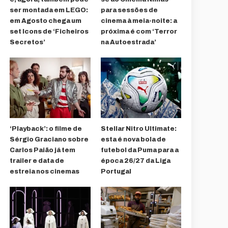
ser montada em LEGO:
para sessões de
em Agosto chega um
cinema à meia-noite: a
set Icons de ‘Ficheiros
próxima é com ‘Terror
Secretos’
na Autoestrada’
‘Playback’: o filme de
Stellar Nitro Ultimate:
Sérgio Graciano sobre
esta é nova bola de
Carlos Paião já tem
futebol da Puma para a
trailer e data de
época 26/27 da Liga
estreia nos cinemas
Portugal