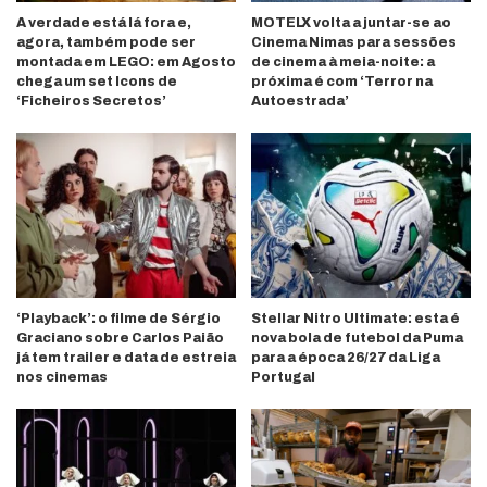
A verdade está lá fora e,
MOTELX volta a juntar-se ao
agora, também pode ser
Cinema Nimas para sessões
montada em LEGO: em Agosto
de cinema à meia-noite: a
chega um set Icons de
próxima é com ‘Terror na
‘Ficheiros Secretos’
Autoestrada’
‘Playback’: o filme de Sérgio
Stellar Nitro Ultimate: esta é
Graciano sobre Carlos Paião
nova bola de futebol da Puma
já tem trailer e data de estreia
para a época 26/27 da Liga
nos cinemas
Portugal