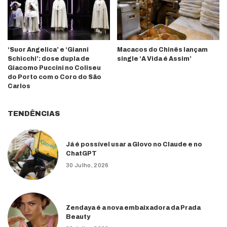
‘Suor Angelica’ e ‘Gianni
Macacos do Chinês lançam
Schicchi’: dose dupla de
single ‘A Vida é Assim’
Giacomo Puccini no Coliseu
do Porto com o Coro do São
Carlos
TENDÊNCIAS
Já é possível usar a Glovo no Claude e no
ChatGPT
30 Julho, 2026
Zendaya é a nova embaixadora da Prada
Beauty