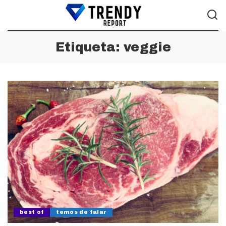
Etiqueta:
veggie
best of
temos de falar