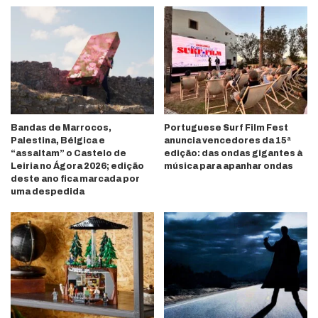
Bandas de Marrocos,
Portuguese Surf Film Fest
Palestina, Bélgica e
anuncia vencedores da 15ª
“assaltam” o Castelo de
edição: das ondas gigantes à
Leiria no Ágora 2026; edição
música para apanhar ondas
deste ano fica marcada por
uma despedida