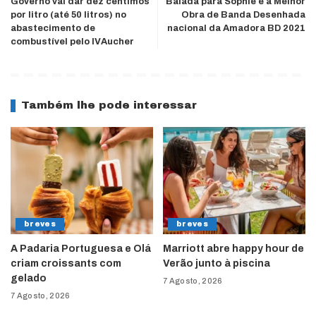
Governo vai dar dez cêntimos
Balada para Sophie é a Melhor
por litro (até 50 litros) no
Obra de Banda Desenhada
abastecimento de
nacional da Amadora BD 2021
combustível pelo IVAucher
Também lhe pode interessar
breves
breves
A Padaria Portuguesa e Olá
Marriott abre happy hour de
criam croissants com
Verão junto à piscina
gelado
7 Agosto, 2026
7 Agosto, 2026