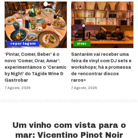
reportagem
viver
‘Pintar, Comer, Beber’ é o
Santarém vai receber uma
novo ‘Comer, Orar, Amar’:
feira de vinyl com DJ sets e
experimentámos o ‘Ceramic
workshops; há a promessa
by Night’ do Tágide Wine &
de «encontrar discos
Gastrobar
raros»
7 Agosto, 2026
7 Agosto, 2026
Um vinho com vista para o
mar: Vicentino Pinot Noir