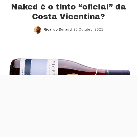
Naked é o tinto “oficial” da
Costa Vicentina?
Ricardo Durand
20 Outubro, 2021
Posted
by
O rótulo mostra o céu e o mar, como se
estivessemos numa qualquer praia ou arriba