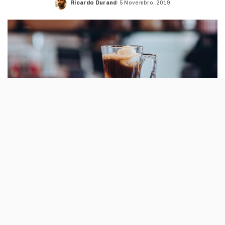
Ricardo Durand
5 Novembro, 2019
Posted
by
Gelados e tempo frio não combinam? Para a
Santini, a fórmula funciona e a marca acaba
de anunciar os novos affogatos, bombons e
minibolos de gelado.
Não é por chegar a chuva e o tempo mais frio que