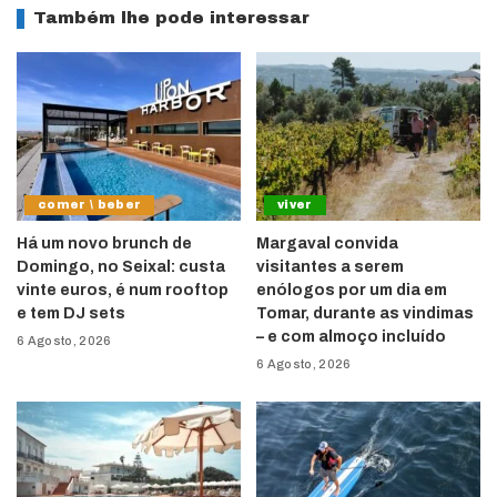
Também lhe pode interessar
comer \ beber
viver
Há um novo brunch de
Margaval convida
Domingo, no Seixal: custa
visitantes a serem
vinte euros, é num rooftop
enólogos por um dia em
e tem DJ sets
Tomar, durante as vindimas
– e com almoço incluído
6 Agosto, 2026
6 Agosto, 2026