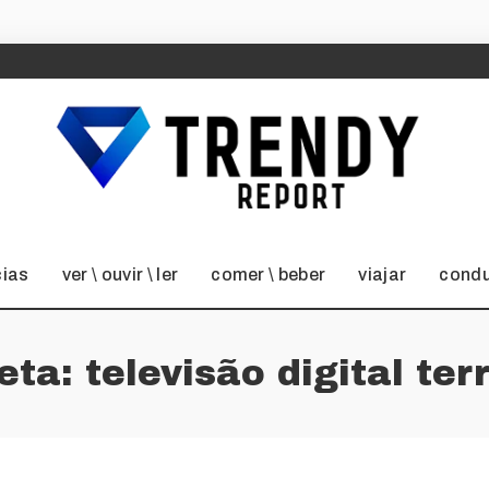
cias
ver \ ouvir \ ler
comer \ beber
viajar
condu
ueta:
televisão digital ter