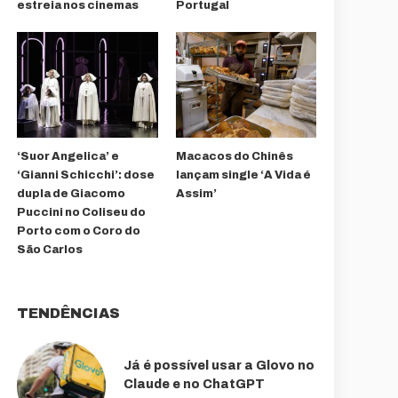
estreia nos cinemas
Portugal
‘Suor Angelica’ e
Macacos do Chinês
‘Gianni Schicchi’: dose
lançam single ‘A Vida é
dupla de Giacomo
Assim’
Puccini no Coliseu do
Porto com o Coro do
São Carlos
TENDÊNCIAS
Já é possível usar a Glovo no
Claude e no ChatGPT