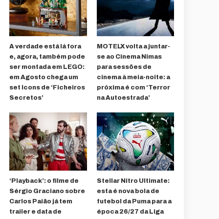
A verdade está lá fora
MOTELX volta a juntar-
e, agora, também pode
se ao Cinema Nimas
ser montada em LEGO:
para sessões de
em Agosto chega um
cinema à meia-noite: a
set Icons de ‘Ficheiros
próxima é com ‘Terror
Secretos’
na Autoestrada’
‘Playback’: o filme de
Stellar Nitro Ultimate:
Sérgio Graciano sobre
esta é nova bola de
Carlos Paião já tem
futebol da Puma para a
trailer e data de
época 26/27 da Liga