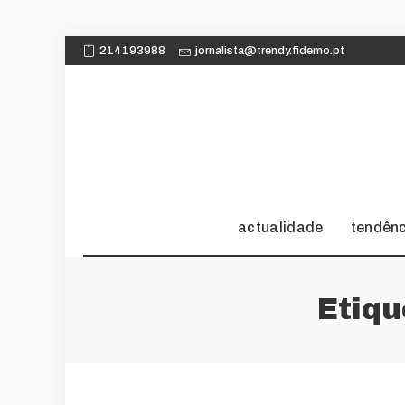
214193988
jornalista@trendy.fidemo.pt
actualidade
tendên
Etiq