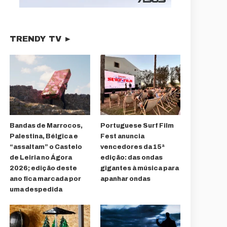
TRENDY TV ►
Bandas de Marrocos,
Portuguese Surf Film
Palestina, Bélgica e
Fest anuncia
“assaltam” o Castelo
vencedores da 15ª
de Leiria no Ágora
edição: das ondas
2026; edição deste
gigantes à música para
ano fica marcada por
apanhar ondas
uma despedida