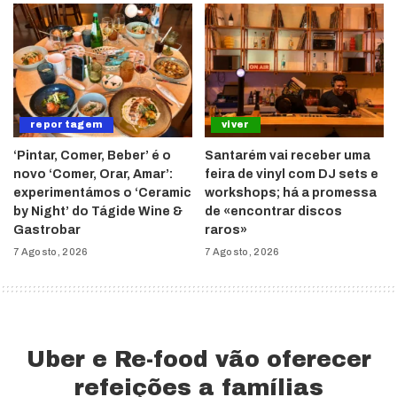
reportagem
viver
‘Pintar, Comer, Beber’ é o
Santarém vai receber uma
novo ‘Comer, Orar, Amar’:
feira de vinyl com DJ sets e
experimentámos o ‘Ceramic
workshops; há a promessa
by Night’ do Tágide Wine &
de «encontrar discos
Gastrobar
raros»
7 Agosto, 2026
7 Agosto, 2026
Uber e Re-food vão oferecer
refeições a famílias