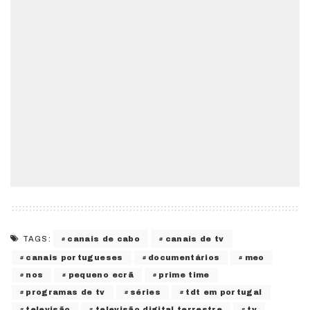
canais de cabo
canais de tv
TAGS:
canais portugueses
documentários
meo
nos
pequeno ecrã
prime time
programas de tv
séries
tdt em portugal
televisão
televisão digital terrestre
tv