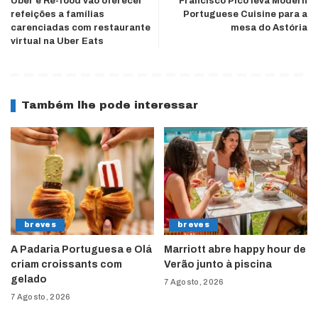
Uber e Re-food vão oferecer
Francisco Pico leva Modern
refeições a famílias
Portuguese Cuisine para a
carenciadas com restaurante
mesa do Astória
virtual na Uber Eats
Também lhe pode interessar
breves
breves
A Padaria Portuguesa e Olá
Marriott abre happy hour de
criam croissants com
Verão junto à piscina
gelado
7 Agosto, 2026
7 Agosto, 2026