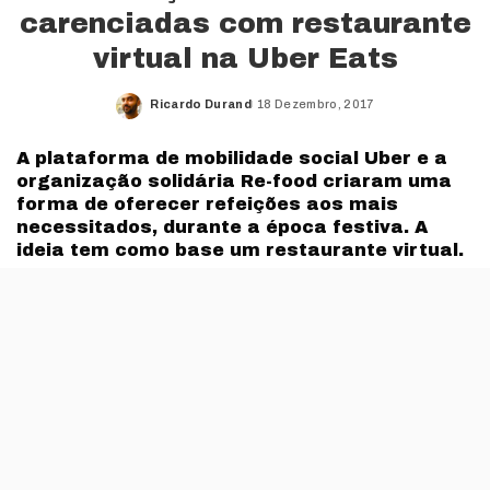
carenciadas com restaurante
virtual na Uber Eats
Ricardo Durand
18 Dezembro, 2017
Posted
by
A plataforma de mobilidade social Uber e a
organização solidária Re-food criaram uma
forma de oferecer refeições aos mais
necessitados, durante a época festiva. A
ideia tem como base um restaurante virtual.
Entre 18 e 22 de Dezembro vai ser possível oferecer
refeições a famílias carenciadas de
Lisboa
e Faro com o
apoio da Uber e da Re-Food. A base desta iniciativa vai
ser a criação de um restaurante virtual chamado Re-
food na app
Uber Eats
.
Este vai ser um «restaurante solidário» que vai permitir