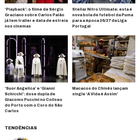
‘Playback’: o filme de Sérgio
Stellar Nitro Ultimate: esta é
Graciano sobre Carlos Paião
nova bola de futebol da Puma
já tem trailer e data de estreia
para a época 26/27 da Liga
nos cinemas
Portugal
‘Suor Angelica’ e ‘Gianni
Macacos do Chinês lançam
Schicchi’: dose dupla de
single ‘A Vida é Assim’
Giacomo Puccini no Coliseu
do Porto com o Coro do São
Carlos
TENDÊNCIAS