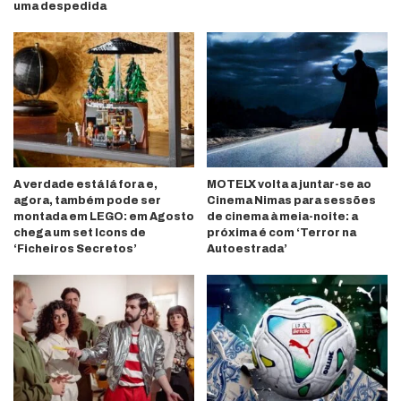
uma despedida
A verdade está lá fora e,
MOTELX volta a juntar-se ao
agora, também pode ser
Cinema Nimas para sessões
montada em LEGO: em Agosto
de cinema à meia-noite: a
chega um set Icons de
próxima é com ‘Terror na
‘Ficheiros Secretos’
Autoestrada’