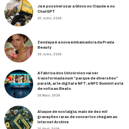
Já é possível usar a Glovo no Claude e no
ChatGPT
30 Julho, 2026
Zendaya é a nova embaixadora da Prada
Beauty
29 Julho, 2026
A Fábrica dos Unicórnios vai ser
transformada num “parque de diversões”
para IA, arte digital e NFT: a NFC Summit está
de volta ao Beato
26 Maio, 2026
Ataque de nostalgia: mais de dez mil
gravações raras de concertos chegam ao
Internet Archive
15 Abril, 2026