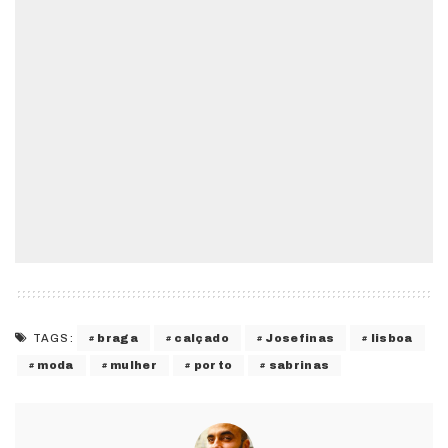
braga
calçado
Josefinas
lisboa
TAGS:
moda
mulher
porto
sabrinas