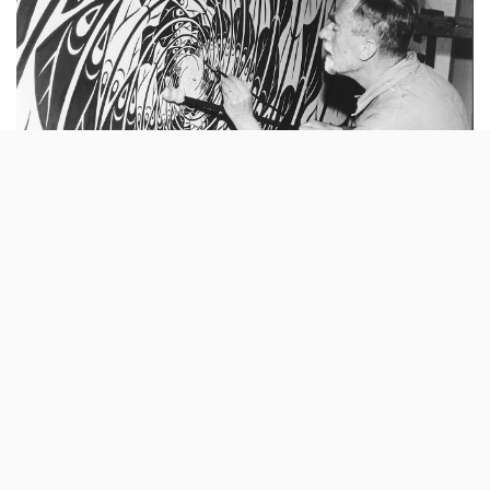
Depois de uma temporada em Lisboa, e de ter
passado por mais algumas cidades, a
exposição dedicada à obra de Maurits
Cornelis Escher vai “aterrar” no Porto.
Foi uma das exposições do ano em Lisboa. Entre 24 de
Novembro de 2017 e 27 de Maio de 2018, o Museu de
Arte Popular recebeu a maior mostra de
arte
contemporânea do artista holandês
.