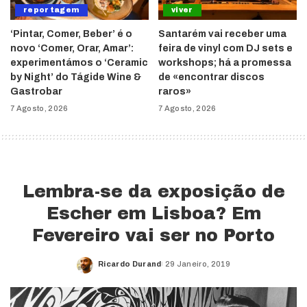
reportagem
viver
‘Pintar, Comer, Beber’ é o
Santarém vai receber uma
novo ‘Comer, Orar, Amar’:
feira de vinyl com DJ sets e
experimentámos o ‘Ceramic
workshops; há a promessa
by Night’ do Tágide Wine &
de «encontrar discos
Gastrobar
raros»
7 Agosto, 2026
7 Agosto, 2026
Lembra-se da exposição de
Escher em Lisboa? Em
Fevereiro vai ser no Porto
Ricardo Durand
29 Janeiro, 2019
Posted
by