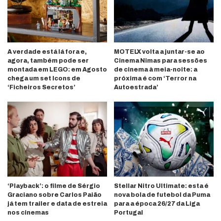
A verdade está lá fora e,
MOTELX volta a juntar-se ao
agora, também pode ser
Cinema Nimas para sessões
montada em LEGO: em Agosto
de cinema à meia-noite: a
chega um set Icons de
próxima é com ‘Terror na
‘Ficheiros Secretos’
Autoestrada’
‘Playback’: o filme de Sérgio
Stellar Nitro Ultimate: esta é
Graciano sobre Carlos Paião
nova bola de futebol da Puma
já tem trailer e data de estreia
para a época 26/27 da Liga
nos cinemas
Portugal