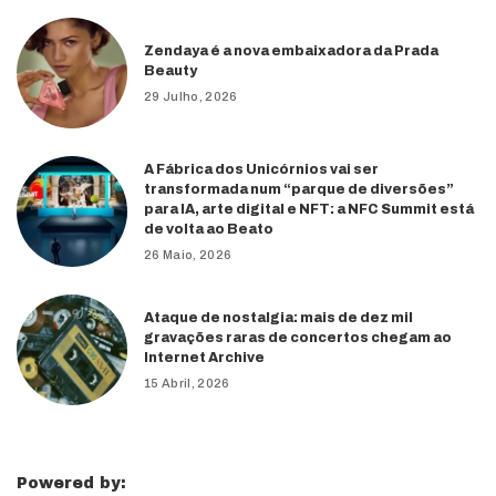
Zendaya é a nova embaixadora da Prada
Beauty
29 Julho, 2026
A Fábrica dos Unicórnios vai ser
transformada num “parque de diversões”
para IA, arte digital e NFT: a NFC Summit está
de volta ao Beato
26 Maio, 2026
Ataque de nostalgia: mais de dez mil
gravações raras de concertos chegam ao
Internet Archive
15 Abril, 2026
Powered by: