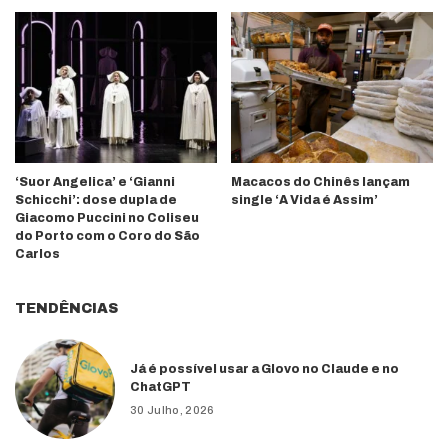
‘Suor Angelica’ e ‘Gianni
Macacos do Chinês lançam
Schicchi’: dose dupla de
single ‘A Vida é Assim’
Giacomo Puccini no Coliseu
do Porto com o Coro do São
Carlos
TENDÊNCIAS
Já é possível usar a Glovo no Claude e no
ChatGPT
30 Julho, 2026