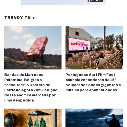
TRENDY TV ►
Bandas de Marrocos,
Portuguese Surf Film Fest
Palestina, Bélgica e
anuncia vencedores da 15ª
“assaltam” o Castelo de
edição: das ondas gigantes à
Leiria no Ágora 2026; edição
música para apanhar ondas
deste ano fica marcada por
uma despedida