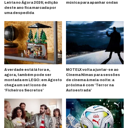
Leiria no Ágora 2026; edição
música para apanhar ondas
deste ano fica marcada por
uma despedida
A verdade está lá fora e,
MOTELX volta a juntar-se ao
agora, também pode ser
Cinema Nimas para sessões
montada em LEGO: em Agosto
de cinema à meia-noite: a
chega um set Icons de
próxima é com ‘Terror na
‘Ficheiros Secretos’
Autoestrada’