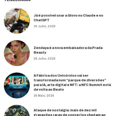
Já é possível usar a Glovo no Claude e no
ChatGPT
30 Julho, 2026
Zendaya é a nova embaixadora da Prada
Beauty
29 Julho, 2026
A Fábrica dos Unicórnios vai ser
transformada num “parque de diversões”
para IA, arte digital e NFT: a NFC Summit está
de volta ao Beato
26 Maio, 2026
Ataque de nostalgia: mais de dez mil
gravações raras de concertos chegam ao