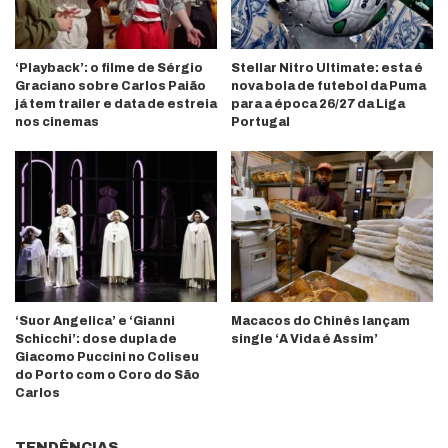
‘Playback’: o filme de Sérgio
Stellar Nitro Ultimate: esta é
Graciano sobre Carlos Paião
nova bola de futebol da Puma
já tem trailer e data de estreia
para a época 26/27 da Liga
nos cinemas
Portugal
‘Suor Angelica’ e ‘Gianni
Macacos do Chinês lançam
Schicchi’: dose dupla de
single ‘A Vida é Assim’
Giacomo Puccini no Coliseu
do Porto com o Coro do São
Carlos
TENDÊNCIAS