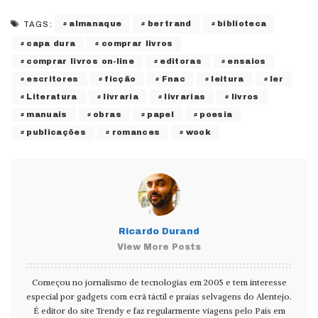
almanaque
bertrand
biblioteca
TAGS:
capa dura
comprar livros
comprar livros on-line
editoras
ensaios
escritores
ficção
Fnac
leitura
ler
Literatura
livraria
livrarias
livros
manuais
obras
papel
poesia
publicações
romances
wook
Ricardo Durand
View More Posts
Começou no jornalismo de tecnologias em 2005 e tem interesse
especial por gadgets com ecrã táctil e praias selvagens do Alentejo.
É editor do site Trendy e faz regularmente viagens pelo País em