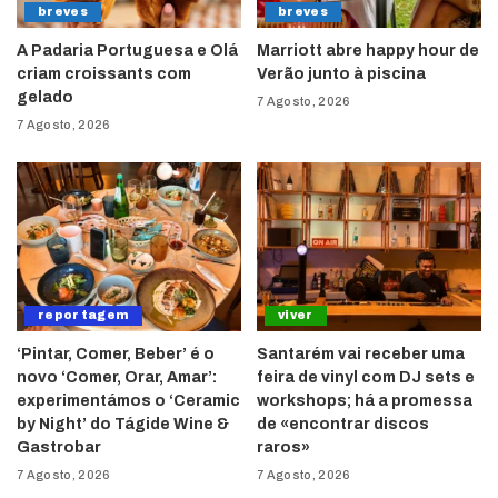
breves
breves
A Padaria Portuguesa e Olá
Marriott abre happy hour de
criam croissants com
Verão junto à piscina
gelado
7 Agosto, 2026
7 Agosto, 2026
reportagem
viver
‘Pintar, Comer, Beber’ é o
Santarém vai receber uma
novo ‘Comer, Orar, Amar’:
feira de vinyl com DJ sets e
experimentámos o ‘Ceramic
workshops; há a promessa
by Night’ do Tágide Wine &
de «encontrar discos
Gastrobar
raros»
7 Agosto, 2026
7 Agosto, 2026