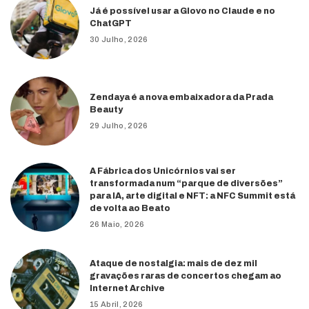
Já é possível usar a Glovo no Claude e no
ChatGPT
30 Julho, 2026
Zendaya é a nova embaixadora da Prada
Beauty
29 Julho, 2026
A Fábrica dos Unicórnios vai ser
transformada num “parque de diversões”
para IA, arte digital e NFT: a NFC Summit está
de volta ao Beato
26 Maio, 2026
Ataque de nostalgia: mais de dez mil
gravações raras de concertos chegam ao
Internet Archive
15 Abril, 2026