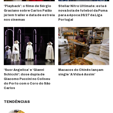
‘Playback’: o filme de Sérgio
Stellar Nitro Ultimate: esta é
Graciano sobre Carlos Paião
nova bola de futebol da Puma
já tem trailer e data de estreia
para a época 26/27 da Liga
nos cinemas
Portugal
‘Suor Angelica’ e ‘Gianni
Macacos do Chinês lançam
Schicchi’: dose dupla de
single ‘A Vida é Assim’
Giacomo Puccini no Coliseu
do Porto com o Coro do São
Carlos
TENDÊNCIAS