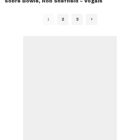
Sobre Bowie, Rob Sheffield – Vogais
1
2
3