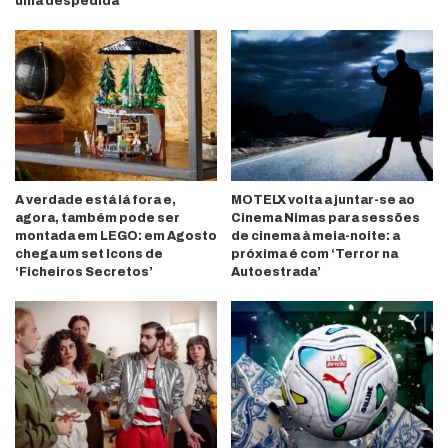
uma despedida
A verdade está lá fora e,
MOTELX volta a juntar-se ao
agora, também pode ser
Cinema Nimas para sessões
montada em LEGO: em Agosto
de cinema à meia-noite: a
chega um set Icons de
próxima é com ‘Terror na
‘Ficheiros Secretos’
Autoestrada’