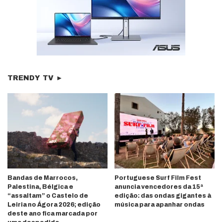
TRENDY TV ►
Bandas de Marrocos,
Portuguese Surf Film Fest
Palestina, Bélgica e
anuncia vencedores da 15ª
“assaltam” o Castelo de
edição: das ondas gigantes à
Leiria no Ágora 2026; edição
música para apanhar ondas
deste ano fica marcada por