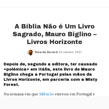
A Bíblia Não é Um Livro
Sagrado, Mauro Biglino –
Livros Horizonte
Ricardo Durand
20 Janeiro, 2017
Posted
by
Depois de, segundo a editora, ter causado
«polémica» em Itália, este livro de Mauro
Biglino chega a Portugal pelas mãos da
Livros Horizonte, em parceria com a Misty
Forest.
Na semana em que
Silêncio
estreou em Portugal e
depois de ter sido publicado uma tradução da Bíblia a
partir do texto original em grego por
Frederico