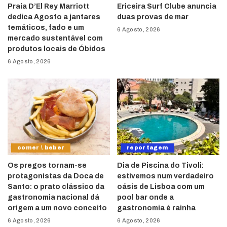
Praia D’El Rey Marriott
Ericeira Surf Clube anuncia
dedica Agosto a jantares
duas provas de mar
temáticos, fado e um
6 Agosto, 2026
mercado sustentável com
produtos locais de Óbidos
6 Agosto, 2026
comer \ beber
reportagem
Os pregos tornam-se
Dia de Piscina do Tivoli:
protagonistas da Doca de
estivemos num verdadeiro
Santo: o prato clássico da
oásis de Lisboa com um
gastronomia nacional dá
pool bar onde a
origem a um novo conceito
gastronomia é rainha
6 Agosto, 2026
6 Agosto, 2026