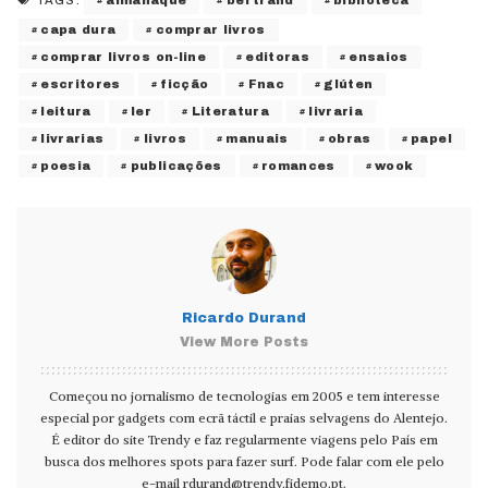
TAGS:
capa dura
comprar livros
comprar livros on-line
editoras
ensaios
escritores
ficção
Fnac
glúten
leitura
ler
Literatura
livraria
livrarias
livros
manuais
obras
papel
poesia
publicações
romances
wook
Ricardo Durand
View More Posts
Começou no jornalismo de tecnologias em 2005 e tem interesse
especial por gadgets com ecrã táctil e praias selvagens do Alentejo.
É editor do site Trendy e faz regularmente viagens pelo País em
busca dos melhores spots para fazer surf. Pode falar com ele pelo
e-mail
rdurand@trendy.fidemo.pt
.