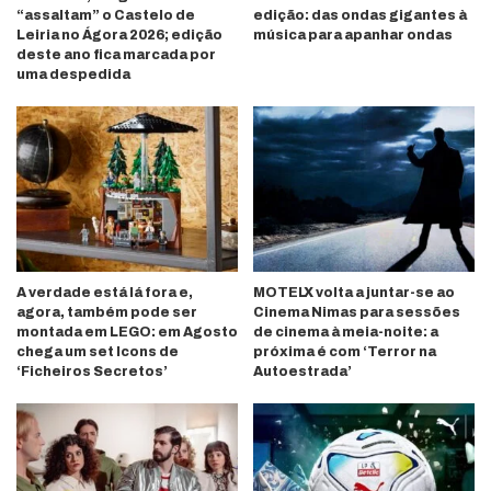
“assaltam” o Castelo de
edição: das ondas gigantes à
Leiria no Ágora 2026; edição
música para apanhar ondas
deste ano fica marcada por
uma despedida
A verdade está lá fora e,
MOTELX volta a juntar-se ao
agora, também pode ser
Cinema Nimas para sessões
montada em LEGO: em Agosto
de cinema à meia-noite: a
chega um set Icons de
próxima é com ‘Terror na
‘Ficheiros Secretos’
Autoestrada’