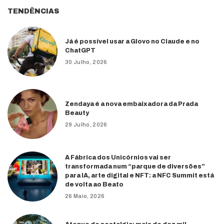
TENDÊNCIAS
Já é possível usar a Glovo no Claude e no
ChatGPT
30 Julho, 2026
Zendaya é a nova embaixadora da Prada
Beauty
29 Julho, 2026
A Fábrica dos Unicórnios vai ser
transformada num “parque de diversões”
para IA, arte digital e NFT: a NFC Summit está
de volta ao Beato
26 Maio, 2026