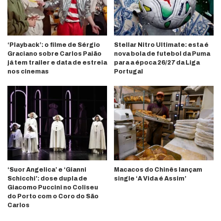
‘Playback’: o filme de Sérgio
Stellar Nitro Ultimate: esta é
Graciano sobre Carlos Paião
nova bola de futebol da Puma
já tem trailer e data de estreia
para a época 26/27 da Liga
nos cinemas
Portugal
‘Suor Angelica’ e ‘Gianni
Macacos do Chinês lançam
Schicchi’: dose dupla de
single ‘A Vida é Assim’
Giacomo Puccini no Coliseu
do Porto com o Coro do São
Carlos