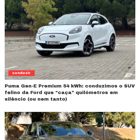
conduzir
Puma Gen-E Premium 54 kWh: conduzimos o SUV
felino da Ford que “caça” quilómetros em
silêncio (ou nem tanto)