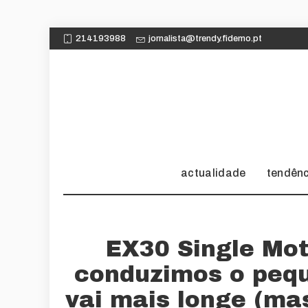
214193988
jornalista@trendy.fidemo.pt
actualidade
tendên
EX30 Single Mo
conduzimos o peq
vai mais longe (ma