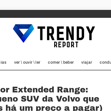
cias
ver \ ouvir \ ler
comer \ beber
viajar
condu
tor Extended Range:
ueno SUV da Volvo que
s há um preço a pagar)