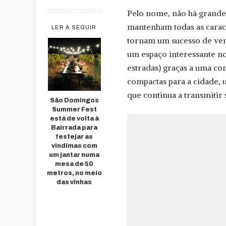
Pelo nome, não há grande
mantenham todas as caract
LER A SEGUIR
tornam um sucesso de ven
um espaço interessante n
estradas) graças a uma c
compactas para a cidade,
que continua a transmitir
São Domingos
Summer Fest
está de volta à
Bairrada para
festejar as
vindimas com
um jantar numa
mesa de 50
metros, no meio
das vinhas