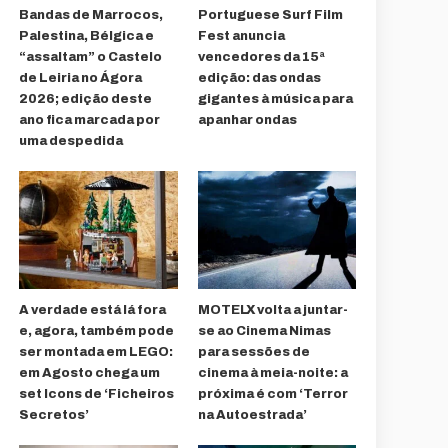
Bandas de Marrocos,
Portuguese Surf Film
Palestina, Bélgica e
Fest anuncia
“assaltam” o Castelo
vencedores da 15ª
de Leiria no Ágora
edição: das ondas
2026; edição deste
gigantes à música para
ano fica marcada por
apanhar ondas
uma despedida
A verdade está lá fora
MOTELX volta a juntar-
e, agora, também pode
se ao Cinema Nimas
ser montada em LEGO:
para sessões de
em Agosto chega um
cinema à meia-noite: a
set Icons de ‘Ficheiros
próxima é com ‘Terror
Secretos’
na Autoestrada’