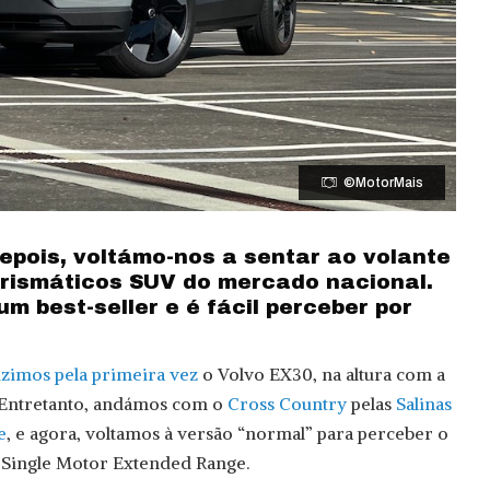
©MotorMais
epois, voltámo-nos a sentar ao volante
rismáticos SUV do mercado nacional.
m best-seller e é fácil perceber por
zimos pela primeira vez
o Volvo EX30, na altura com a
. Entretanto, andámos com o
Cross Country
pelas
Salinas
e
, e agora, voltamos à versão “normal” para perceber o
 Single Motor Extended Range.