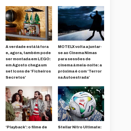
A verdade está lá fora
MOTELX volta a juntar-
e, agora, também pode
se ao Cinema Nimas
ser montada em LEGO:
para sessões de
em Agosto chega um
cinema à meia-noite: a
set Icons de ‘Ficheiros
próxima é com ‘Terror
Secretos’
na Autoestrada’
‘Playback’: o filme de
Stellar Nitro Ultimate: