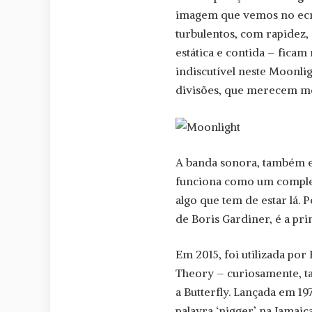
imagem que vemos no ecrã
turbulentos, com rapidez, 
estática e contida – fica
indiscutível neste Moonli
divisões, que merecem m
A banda sonora, também e
funciona como um complem
algo que tem de estar lá. 
de Boris Gardiner, é a pr
Em 2015, foi utilizada po
Theory – curiosamente, t
a Butterfly. Lançada em 1
palavra ‘nigger’ na Jamai