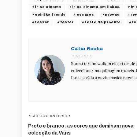
ir ao cinema
ir ao cinema em lisboa
ir
opinião trendy
oscares
provas
re
teaser
testar
teste de produto
te
Cátia Rocha
Sonha ter um walk in closet desde
coleccionar maquilhagem e anéis. 
Passa a vida a ouvir música e tem u
ARTIGO ANTERIOR
Preto e branco: as cores que dominam nova
colecção da Vans