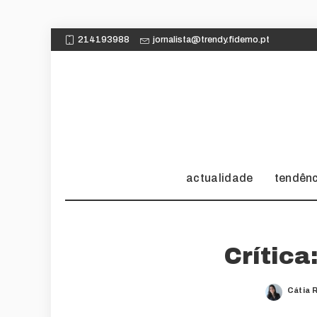
214193988
jornalista@trendy.fidemo.pt
actualidade
tendên
Crítica
Cátia 
Poste
by