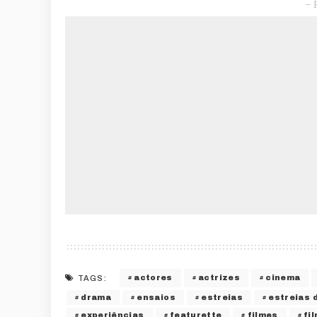
– 
actores
actrizes
cinema
TAGS:
drama
ensaios
estreias
estreias 
experiências
featurette
filmes
fi