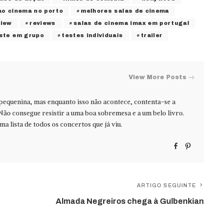
 ao cinema no porto
melhores salas de cinema
view
reviews
salas de cinema imax em portugal
ste em grupo
testes individuais
trailer
View More Posts
 pequenina, mas enquanto isso não acontece, contenta-se a
Não consegue resistir a uma boa sobremesa e a um belo livro.
ma lista de todos os concertos que já viu.
ARTIGO SEGUINTE
Almada Negreiros chega à Gulbenkian