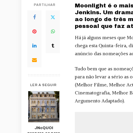
Moonlight é o mais
PARTILHAR
Jenkins. Um drama
ao longo de três 
pessoal que faz a
Há já alguns meses que Mo
chega esta Quinta-feira, d
anúncio das nomeações ao
Tudo bem que as nomeaçõe
para não levar a sério as
(Melhor Filme, Melhor Act
LER A SEGUIR
Cinematografia, Melhor B
Argumento Adaptado).
JNcQUOI