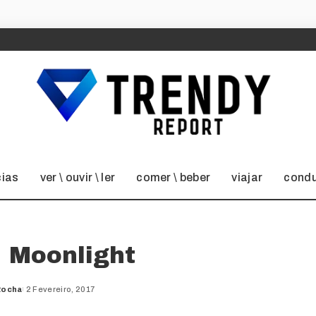
cias
ver \ ouvir \ ler
comer \ beber
viajar
condu
: Moonlight
Rocha
2 Fevereiro, 2017
d