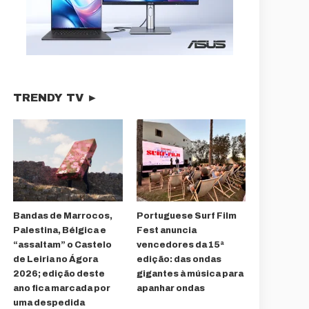
TRENDY TV ►
Bandas de Marrocos,
Portuguese Surf Film
Palestina, Bélgica e
Fest anuncia
“assaltam” o Castelo
vencedores da 15ª
de Leiria no Ágora
edição: das ondas
2026; edição deste
gigantes à música para
ano fica marcada por
apanhar ondas
uma despedida