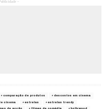
Publicidade –
comparação de produtos
descontos em cinema
de cinema
estrelas
estrelas trendy
lmes de acção
filmes de comédia
hollywood