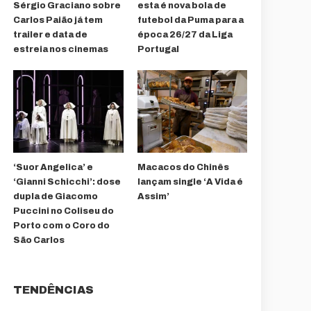
Sérgio Graciano sobre
esta é nova bola de
Carlos Paião já tem
futebol da Puma para a
trailer e data de
época 26/27 da Liga
estreia nos cinemas
Portugal
‘Suor Angelica’ e
Macacos do Chinês
‘Gianni Schicchi’: dose
lançam single ‘A Vida é
dupla de Giacomo
Assim’
Puccini no Coliseu do
Porto com o Coro do
São Carlos
TENDÊNCIAS