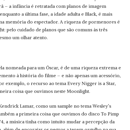
 – a infância é retratada com planos de imagem
enquanto a última fase, a idade adulta e Black, é mais
m na memória do espectador. A riqueza de pormenores é
ght: pelo cuidado de planos que são comuns às três
esmo um olhar atento.
la nomeada para um Óscar, é de uma riqueza extrema e
ento à história do filme – e não apenas um acessório,
Por exemplo, o recurso ao tema Every Nigger is a Star,
imeira coisa que ouvimos neste Moonlight.
r Kendrick Lamar, como um sample no tema Wesley’s
ambém a primeira coisa que ouvimos do disco To Pimp
974, a música tinha como intuito mudar a percepção da
ca, além de encorajar os negros a terem orgulho na sua