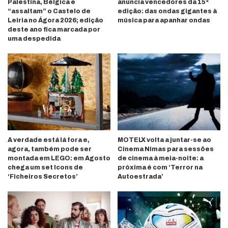
Palestina, Bélgica e
anuncia vencedores da 15ª
“assaltam” o Castelo de
edição: das ondas gigantes à
Leiria no Ágora 2026; edição
música para apanhar ondas
deste ano fica marcada por
uma despedida
A verdade está lá fora e,
MOTELX volta a juntar-se ao
agora, também pode ser
Cinema Nimas para sessões
montada em LEGO: em Agosto
de cinema à meia-noite: a
chega um set Icons de
próxima é com ‘Terror na
‘Ficheiros Secretos’
Autoestrada’