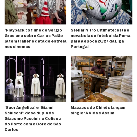
‘Playback’: o filme de Sérgio
Stellar Nitro Ultimate: esta é
Graciano sobre Carlos Paião
nova bola de futebol da Puma
já tem trailer e data de estreia
para a época 26/27 da Liga
nos cinemas
Portugal
‘Suor Angelica’ e ‘Gianni
Macacos do Chinês lançam
Schicchi’: dose dupla de
single ‘A Vida é Assim’
Giacomo Puccini no Coliseu
do Porto com o Coro do São
Carlos