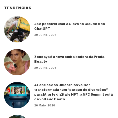
TENDÊNCIAS
Já é possível usar a Glovo no Claude e no
ChatGPT
30 Julho, 2026
Zendaya é a nova embaixadora da Prada
Beauty
29 Julho, 2026
A Fábrica dos Unicórnios vai ser
transformada num “parque de diversões”
para IA, arte digital e NFT: a NFC Summit está
de volta ao Beato
26 Maio, 2026