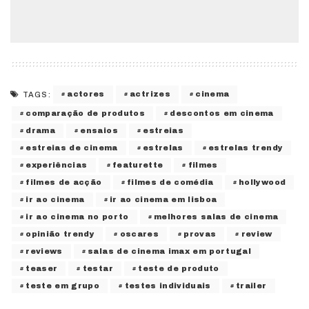
actores
actrizes
cinema
TAGS:
comparação de produtos
descontos em cinema
drama
ensaios
estreias
estreias de cinema
estrelas
estrelas trendy
experiências
featurette
filmes
filmes de acção
filmes de comédia
hollywood
ir ao cinema
ir ao cinema em lisboa
ir ao cinema no porto
melhores salas de cinema
opinião trendy
oscares
provas
review
reviews
salas de cinema imax em portugal
teaser
testar
teste de produto
teste em grupo
testes individuais
trailer