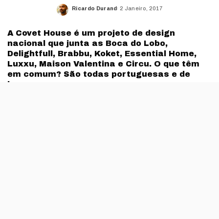
Ricardo Durand
2 Janeiro, 2017
Posted
by
A Covet House é um projeto de design
nacional que junta as Boca do Lobo,
Delightfull, Brabbu, Koket, Essential Home,
Luxxu, Maison Valentina e Circu. O que têm
em comum? São todas portuguesas e de
luxo.
Com o objectivo de «dar a conhecer o design
português e criar uma comunidade de design
internacional para os mais criativos», a Covet House
tem neste momento no seu portfólio oito marcas, onde
está uma que há dois anos esteve debaixo dos holofotes
da fama.
Em 2015, aquando da data de estreia no cinema de
Cinquenta Sombras de Grey, ficámos a saber que a
Boca