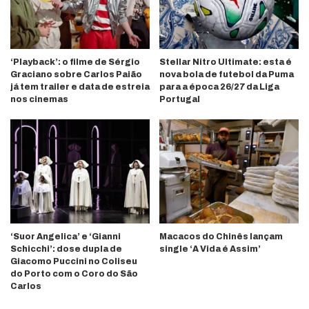
‘Playback’: o filme de Sérgio
Stellar Nitro Ultimate: esta é
Graciano sobre Carlos Paião
nova bola de futebol da Puma
já tem trailer e data de estreia
para a época 26/27 da Liga
nos cinemas
Portugal
‘Suor Angelica’ e ‘Gianni
Macacos do Chinês lançam
Schicchi’: dose dupla de
single ‘A Vida é Assim’
Giacomo Puccini no Coliseu
do Porto com o Coro do São
Carlos