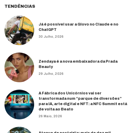
TENDÊNCIAS
Já é possível usar a Glovo no Claude e no
ChatGPT
30 Julho, 2026
Zendaya é a nova embaixadora da Prada
Beauty
29 Julho, 2026
A Fábrica dos Unicórnios vai ser
transformada num “parque de diversões”
para IA, arte digital e NFT: a NFC Summit está
de volta ao Beato
26 Maio, 2026
Ataque de nostalgia: mais de dez mil