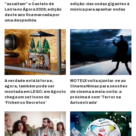
“assaltam” o Castelo de
edição: das ondas gigantes à
Leiria no Ágora 2026; edição
música para apanhar ondas
deste ano fica marcada por
uma despedida
A verdade está lá fora e,
MOTELX volta a juntar-se ao
agora, também pode ser
Cinema Nimas para sessões
montada em LEGO: em Agosto
de cinema à meia-noite: a
chega um set Icons de
próxima é com ‘Terror na
‘Ficheiros Secretos’
Autoestrada’