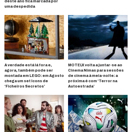
deste ano fica marcada por
uma despedida
A verdade está lá fora e,
MOTELX volta a juntar-se ao
agora, também pode ser
Cinema Nimas para sessões
montada em LEGO: em Agosto
de cinema à meia-noite: a
chega um set Icons de
próxima é com ‘Terror na
‘Ficheiros Secretos’
Autoestrada’