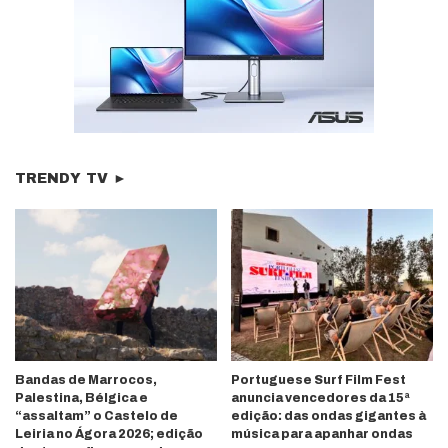
TRENDY TV ►
Bandas de Marrocos,
Portuguese Surf Film Fest
Palestina, Bélgica e
anuncia vencedores da 15ª
“assaltam” o Castelo de
edição: das ondas gigantes à
Leiria no Ágora 2026; edição
música para apanhar ondas