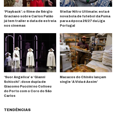
‘Playback’: o filme de Sérgio
Stellar Nitro Ultimate: esta é
Graciano sobre Carlos Paião
nova bola de futebol da Puma
já tem trailer e data de estreia
para a época 26/27 da Liga
nos cinemas
Portugal
‘Suor Angelica’ e ‘Gianni
Macacos do Chinês lançam
Schicchi’: dose dupla de
single ‘A Vida é Assim’
Giacomo Puccini no Coliseu
do Porto com o Coro do São
Carlos
TENDÊNCIAS