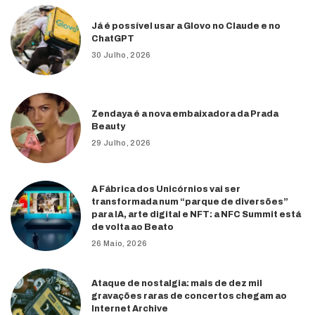
Já é possível usar a Glovo no Claude e no
ChatGPT
30 Julho, 2026
Zendaya é a nova embaixadora da Prada
Beauty
29 Julho, 2026
A Fábrica dos Unicórnios vai ser
transformada num “parque de diversões”
para IA, arte digital e NFT: a NFC Summit está
de volta ao Beato
26 Maio, 2026
Ataque de nostalgia: mais de dez mil
gravações raras de concertos chegam ao
Internet Archive