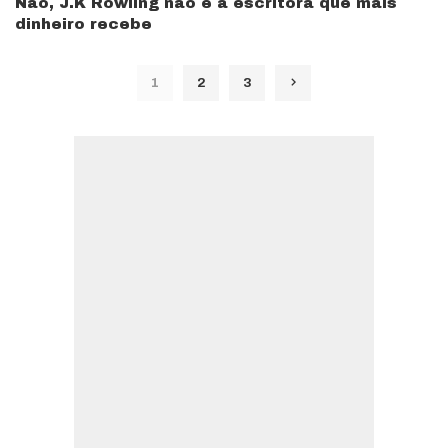
Não, J.K Rowling não é a escritora que mais
dinheiro recebe
1
2
3