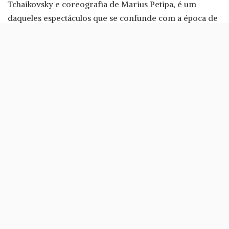
Tchaikovsky e coreografia de Marius Petipa, é um
daqueles espectáculos que se confunde com a época de
Natal. Em o Quebra Nozes, entramos no mundo de
Clarinha, uma menina que sonha com um príncipe.
Este membro da realeza é Quebra-Nozes, que está a
travar uma batalha contra um vilão chamado Rei dos
Ratos. É graças à ajuda de Clarinha e ao seu sapato
mágico que o príncipe consegue derrotar o seu
antagonista.