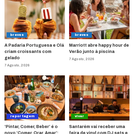
breves
breves
A Padaria Portuguesa e Olá
Marriott abre happy hour de
criam croissants com
Verão junto à piscina
gelado
7 Agosto, 2026
7 Agosto, 2026
reportagem
viver
‘Pintar, Comer, Beber’ é o
Santarém vai receber uma
novo ‘Comer, Orar, Amar’:
feira de vinyl com DJ sets e