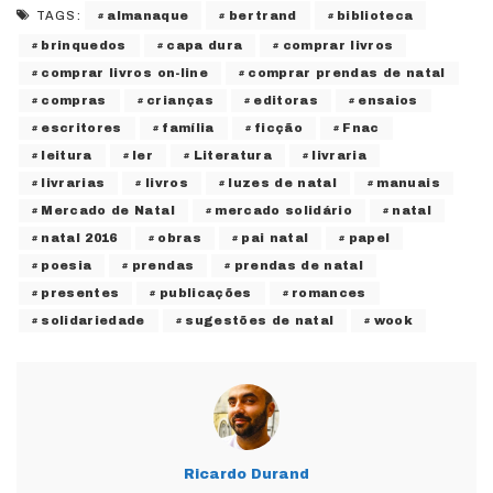
almanaque
bertrand
biblioteca
TAGS:
brinquedos
capa dura
comprar livros
comprar livros on-line
comprar prendas de natal
compras
crianças
editoras
ensaios
escritores
família
ficção
Fnac
leitura
ler
Literatura
livraria
livrarias
livros
luzes de natal
manuais
Mercado de Natal
mercado solidário
natal
natal 2016
obras
pai natal
papel
poesia
prendas
prendas de natal
presentes
publicações
romances
solidariedade
sugestões de natal
wook
Ricardo Durand