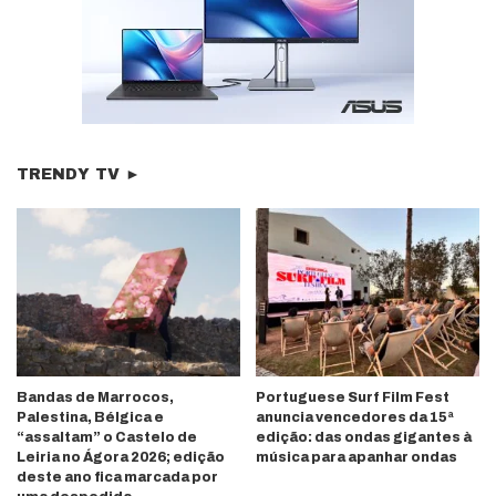
TRENDY TV ►
Bandas de Marrocos,
Portuguese Surf Film Fest
Palestina, Bélgica e
anuncia vencedores da 15ª
“assaltam” o Castelo de
edição: das ondas gigantes à
Leiria no Ágora 2026; edição
música para apanhar ondas
deste ano fica marcada por