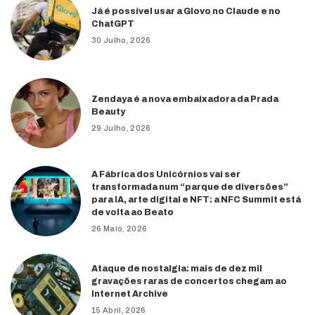
Já é possível usar a Glovo no Claude e no
ChatGPT
30 Julho, 2026
Zendaya é a nova embaixadora da Prada
Beauty
29 Julho, 2026
A Fábrica dos Unicórnios vai ser
transformada num “parque de diversões”
para IA, arte digital e NFT: a NFC Summit está
de volta ao Beato
26 Maio, 2026
Ataque de nostalgia: mais de dez mil
gravações raras de concertos chegam ao
Internet Archive
15 Abril, 2026