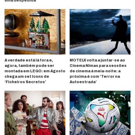
uma despedida
A verdade está lá fora e,
MOTELX volta a juntar-se ao
agora, também pode ser
Cinema Nimas para sessões
montada em LEGO: em Agosto
de cinema à meia-noite: a
chega um set Icons de
próxima é com ‘Terror na
‘Ficheiros Secretos’
Autoestrada’