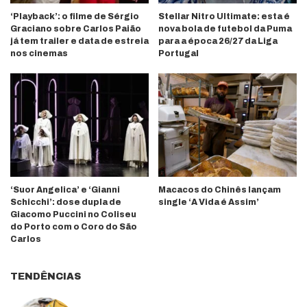
‘Playback’: o filme de Sérgio
Stellar Nitro Ultimate: esta é
Graciano sobre Carlos Paião
nova bola de futebol da Puma
já tem trailer e data de estreia
para a época 26/27 da Liga
nos cinemas
Portugal
‘Suor Angelica’ e ‘Gianni
Macacos do Chinês lançam
Schicchi’: dose dupla de
single ‘A Vida é Assim’
Giacomo Puccini no Coliseu
do Porto com o Coro do São
Carlos
TENDÊNCIAS