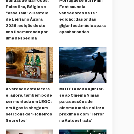
Bandas de Marrocos,
Portuguese Surf Film
Palestina, Bélgica e
Fest anuncia
“assaltam” o Castelo
vencedores da 15ª
de Leiria no Ágora
edição: das ondas
2026; edição deste
gigantes à música para
ano fica marcada por
apanhar ondas
uma despedida
A verdade está lá fora
MOTELX volta a juntar-
e, agora, também pode
se ao Cinema Nimas
ser montada em LEGO:
para sessões de
em Agosto chega um
cinema à meia-noite: a
set Icons de ‘Ficheiros
próxima é com ‘Terror
Secretos’
na Autoestrada’