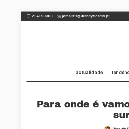
214193988
jornalista@trendy.fidemo.pt
actualidade
tendên
Para onde é vamo
su
Ricardo 