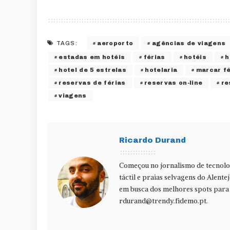
aeroporto
agências de viagens
TAGS:
estadas em hotéis
férias
hotéis
h
hotel de 5 estrelas
hotelaria
marcar fé
reservas de férias
reservas on-line
re
viagens
Ricardo Durand
Começou no jornalismo de tecnolog
táctil e praias selvagens do Alente
em busca dos melhores spots para f
rdurand@trendy.fidemo.pt
.