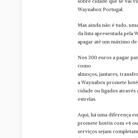
sobre cidade que se vai v
Waynabox Portugal.
Mas ainda não é tudo, uma
da lista apresentada pela
apagar até um máximo de 
Nos 200 euros a pagar par
como
almoços, jantares, transfe
a Waynabox promete hotéi
cidade ou ligados através 
estrelas.
Aqui, há uma diferença em
promete hotéis com «4 ou 5
serviços sejam completam