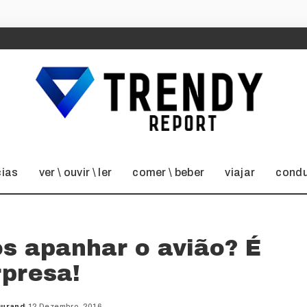
cias
ver \ ouvir \ ler
comer \ beber
viajar
condu
s apanhar o avião? É
rpresa!
Durand
12 Dezembro, 2016