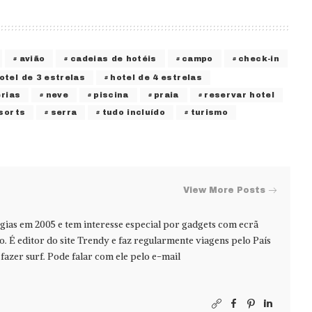
avião
cadeias de hotéis
campo
check-in
otel de 3 estrelas
hotel de 4 estrelas
rias
neve
piscina
praia
reservar hotel
sorts
serra
tudo incluído
turismo
View More Posts
ias em 2005 e tem interesse especial por gadgets com ecrã
jo. É editor do site Trendy e faz regularmente viagens pelo País
azer surf. Pode falar com ele pelo e-mail