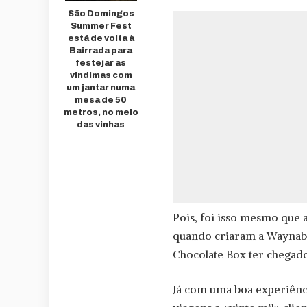
São Domingos
Summer Fest
está de volta à
Bairrada para
festejar as
vindimas com
um jantar numa
mesa de 50
metros, no meio
das vinhas
Pois, foi isso mesmo que 
quando criaram a Waynabo
Chocolate Box ter chegad
Já com uma boa experiênc