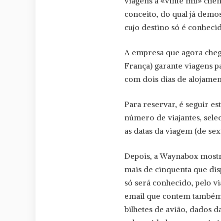
viagens a «vinte mil» clie
conceito, do qual já demo
cujo destino só é conheci
A empresa que agora cheg
França) garante viagens pa
com dois dias de alojamen
Para reservar, é seguir es
núme­ro de viajantes, sele
as datas da viagem (de se
Depois, a Waynabox mostra
mais de cinquenta que disp
só será conhecido, pelo vi
email que contem também t
bilhetes de avião, dados 