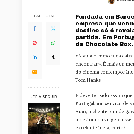
Posted
by
Fundada em Barce
PARTILHAR
empresa que vende
destino só é revel
partida. Em Portug
da Chocolate Box.
«A vida é como uma caixa
encontrar». É mais ou men
do cinema contemporâneo
Tom Hanks.
E deve ter sido assim que
LER A SEGUIR
Portugal, um serviço de v
Aqui, o cliente tem de ga
o destino da viagem esse,
excelente ideia, certo?