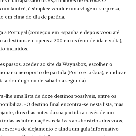
ntes e ultrapassado os «3,5 milhões de euros». O
s um lamiré, é simples: vender uma viagem-surpresa,
do em cima do dia de partida.
a a Portugal (começou em Espanha e depois voou até
ra destinos europeus a 200 euros (voo de ida e volta),
to incluídos.
tes passos: aceder ao site da Waynabox, escolher o
cionar o aeroporto de partida (Porto e Lisboa), e indicar
xta a domingo ou de sábado a segunda).
-lhe uma lista de doze destinos possíveis, entre os
onibiliza. «O destino final encontra-se nesta lista, mas
ajante, dois dias antes da sua partida através de um
odas as informações relativas aos horários dos voos,
da reserva de alojamento e ainda um guia informativo