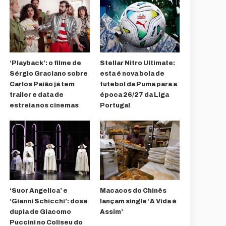
‘Playback’: o filme de
Stellar Nitro Ultimate:
Sérgio Graciano sobre
esta é nova bola de
Carlos Paião já tem
futebol da Puma para a
trailer e data de
época 26/27 da Liga
estreia nos cinemas
Portugal
‘Suor Angelica’ e
Macacos do Chinês
‘Gianni Schicchi’: dose
lançam single ‘A Vida é
dupla de Giacomo
Assim’
Puccini no Coliseu do